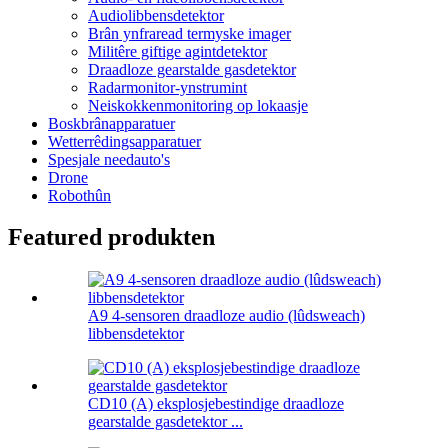
Audiolibbensdetektor
Brân ynfraread termyske imager
Militêre giftige agintdetektor
Draadloze gearstalde gasdetektor
Radarmonitor-ynstrumint
Neiskokkenmonitoring op lokaasje
Boskbrânapparatuer
Wetterrêdingsapparatuer
Spesjale needauto's
Drone
Robothûn
Featured produkten
A9 4-sensoren draadloze audio (lûdsweach)
libbensdetektor
CD10 (A) eksplosjebestindige draadloze
gearstalde gasdetektor ...