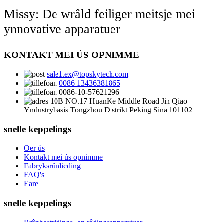
Missy: De wrâld feiliger meitsje mei
ynnovative apparatuer
KONTAKT MEI ÚS OPNIMME
sale1.ex@topskytech.com
0086 13436381865
0086-10-57621296
10B NO.17 HuanKe Middle Road Jin Qiao
Yndustrybasis Tongzhou Distrikt Peking Sina 101102
snelle keppelings
Oer ús
Kontakt mei ús opnimme
Fabryksrûnlieding
FAQ's
Eare
snelle keppelings