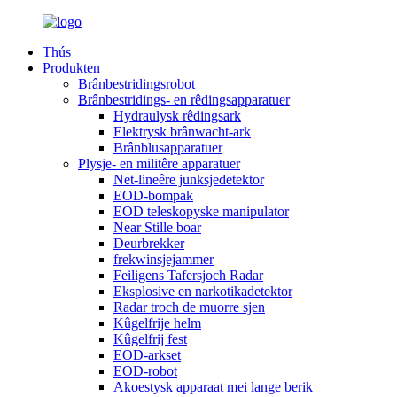
Thús
Produkten
Brânbestridingsrobot
Brânbestridings- en rêdingsapparatuer
Hydraulysk rêdingsark
Elektrysk brânwacht-ark
Brânblusapparatuer
Plysje- en militêre apparatuer
Net-lineêre junksjedetektor
EOD-bompak
EOD teleskopyske manipulator
Near Stille boar
Deurbrekker
frekwinsjejammer
Feiligens Tafersjoch Radar
Eksplosive en narkotikadetektor
Radar troch de muorre sjen
Kûgelfrije helm
Kûgelfrij fest
EOD-arkset
EOD-robot
Akoestysk apparaat mei lange berik