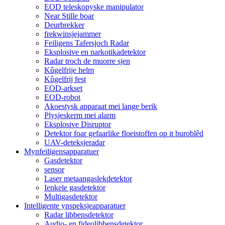
EOD teleskopyske manipulator
Near Stille boar
Deurbrekker
frekwinsjejammer
Feiligens Tafersjoch Radar
Eksplosive en narkotikadetektor
Radar troch de muorre sjen
Kûgelfrije helm
Kûgelfrij fest
EOD-arkset
EOD-robot
Akoestysk apparaat mei lange berik
Plysjeskerm mei alarm
Eksplosive Disruptor
Detektor foar gefaarlike floeistoffen op it buroblêd
UAV-deteksjeradar
Mynfeiligensapparatuer
Gasdetektor
sensor
Laser metaangaslekdetektor
Ienkele gasdetektor
Multigasdetektor
Intelligente ynspeksjeapparatuer
Radar libbensdetektor
Audio- en fideolibbensdetektor