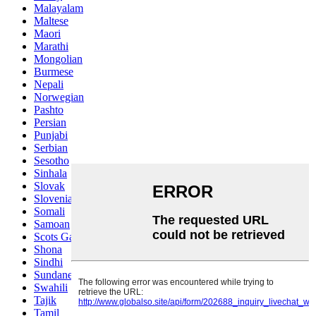
Malayalam
Maltese
Maori
Marathi
Mongolian
Burmese
Nepali
Norwegian
Pashto
Persian
Punjabi
Serbian
Sesotho
Sinhala
Slovak
Slovenian
Somali
Samoan
Scots Gaelic
Shona
Sindhi
Sundanese
Swahili
Tajik
Tamil