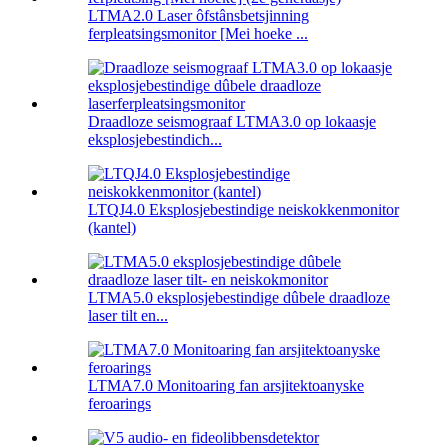
LTMA2.0 Laser ôfstânsbetsjinning
ferpleatsingsmonitor [Mei hoeke ...
Draadloze seismograaf LTMA3.0 op lokaasje
eksplosjebestindich...
LTQJ4.0 Eksplosjebestindige neiskokkenmonitor
(kantel)
LTMA5.0 eksplosjebestindige dûbele draadloze
laser tilt en...
LTMA7.0 Monitoaring fan arsjitektoanyske
feroarings