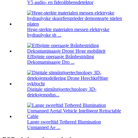
V5 audio- en fideolibbensdetektor
Hege-sterkte materialen messen elektryske
hydraulyske sh ...
Effisjinte operaasje Brânbestriding
Dekontaminaasje Dro ...
Digitale stimútstjoertechnology 3D-
deteksjemodus...
Lange sweeftiid Tethered Illumination
Unmanned Ae ...