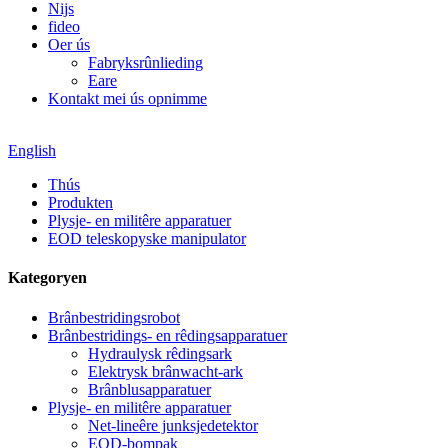
Nijs
fideo
Oer ús
Fabryksrûnlieding
Eare
Kontakt mei ús opnimme
English
Thús
Produkten
Plysje- en militêre apparatuer
EOD teleskopyske manipulator
Kategoryen
Brânbestridingsrobot
Brânbestridings- en rêdingsapparatuer
Hydraulysk rêdingsark
Elektrysk brânwacht-ark
Brânblusapparatuer
Plysje- en militêre apparatuer
Net-lineêre junksjedetektor
EOD-bompak