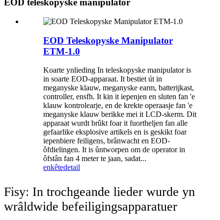
EOD teleskopyske manipulator
EOD Teleskopyske Manipulator
ETM-1.0
Koarte ynlieding In teleskopyske manipulator is
in soarte EOD-apparaat. It bestiet út in
meganyske klauw, meganyske earm, batterijkast,
controller, ensfh. It kin it iepenjen en sluten fan 'e
klauw kontrolearje, en de krekte operaasje fan 'e
meganyske klauw berikke mei it LCD-skerm. Dit
apparaat wurdt brûkt foar it fuortheljen fan alle
gefaarlike eksplosive artikels en is geskikt foar
iepenbiere feiligens, brânwacht en EOD-
ôfdielingen. It is ûntworpen om de operator in
ôfstân fan 4 meter te jaan, sadat...
enkête
detail
Fisy: In trochgeande lieder wurde yn
wrâldwide befeiligingsapparatuer