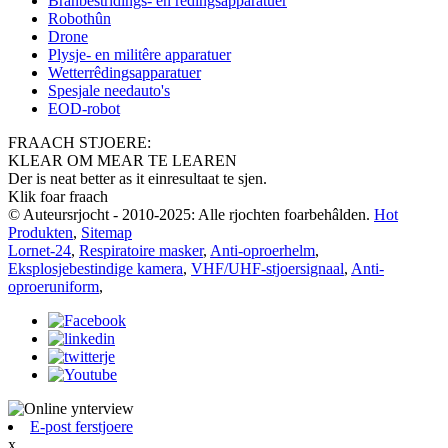
Brânbestridings- en rêdingsapparatuer
Robothûn
Drone
Plysje- en militêre apparatuer
Wetterrêdingsapparatuer
Spesjale needauto's
EOD-robot
FRAACH STJOERE:
KLEAR OM MEAR TE LEAREN
Der is neat better as it einresultaat te sjen.
Klik foar fraach
© Auteursrjocht - 2010-2025: Alle rjochten foarbehâlden.
Hot
Produkten
,
Sitemap
Lornet-24
,
Respiratoire masker
,
Anti-oproerhelm
,
Eksplosjebestindige kamera
,
VHF/UHF-stjoersignaal
,
Anti-
oproeruniform
,
E-post ferstjoere
x