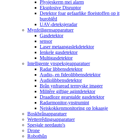
Plysjeskerm mei alarm
Eksplosive Disruptor
Detektor foar gefaarlike floeistoffen op it
buroblêd
UAV-deteksjeradar
Mynfeiligensapparatuer
Gasdetektor
sensor
Laser metaangaslekdetektor
Ienkele gasdetektor
Multigasdetektor
Intelligente ynspeksjeapparatuer
Radar libbensdetektor
Audio- en fideolibbensdetektor
Audiolibbensdetektor
Brân ynfraread termyske imager
Militêre giftige agintdetektor
Draadloze gearstalde gasdetektor
Radarmonitor-ynstrumint
Neiskokkenmonitoring op lokaasje
Boskbrânapparatuer
Wetterrêdingsapparatuer
Spesjale needauto's
Drone
Robothûn