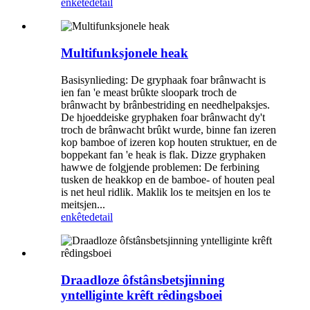
enkête
detail
Multifunksjonele heak
Basisynlieding: De gryphaak foar brânwacht is
ien fan 'e meast brûkte sloopark troch de
brânwacht by brânbestriding en needhelpaksjes.
De hjoeddeiske gryphaken foar brânwacht dy't
troch de brânwacht brûkt wurde, binne fan izeren
kop bamboe of izeren kop houten struktuer, en de
boppekant fan 'e heak is flak. Dizze gryphaken
hawwe de folgjende problemen: De ferbining
tusken de heakkop en de bamboe- of houten peal
is net heul ridlik. Maklik los te meitsjen en los te
meitsjen...
enkête
detail
Draadloze ôfstânsbetsjinning
yntelliginte krêft rêdingsboei