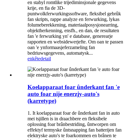
en stabyl romtlike trijediminsjonale gegevens
krije, en fia de 3D-
puntwolkferwurkingssoftware, fleksibel gebrûk
fan skripts, rappe analyze en ferwurking, lykas
folumeberekkening, materiaalposysjonearring,
objektherkenning, ensfh., en dan, de resultaten
fan 'e ferwurking yn' e database, generearje
rapporten en websidewerjefte. Om oan te passen
oan 'e ynformaasjeferzameling fan
bedriuwsgegevens, automatysk...
enkête
detail
Koelapparaat foar ûnderkant fan 'e
auto foar nije enerzjy-auto's
(karretype)
1. It koelapparaat foar de ûnderkant fan in auto
mei tsjillen is in draachbere en fleksibele
oplossing foar brânbestriding, ûntworpen om
effektyf termyske ûntsnapping fan batterijen fan
elektryske auto's te foarkommen en brânen te