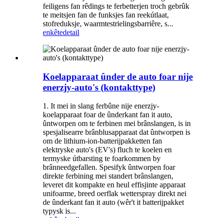
feiligens fan rêdings te ferbetterjen troch gebrûk
te meitsjen fan de funksjes fan reekútlaat,
stofreduksje, waarmtestrielingsbarriêre, s...
enkête
detail
Koelapparaat ûnder de auto foar nije
enerzjy-auto's (kontakttype)
1. It mei in slang ferbûne nije enerzjy-
koelapparaat foar de ûnderkant fan it auto,
ûntworpen om te ferbinen mei brânslangen, is in
spesjalisearre brânblusapparaat dat ûntworpen is
om de lithium-ion-batterijpakketten fan
elektryske auto's (EV's) fluch te koelen en
termyske útbarsting te foarkommen by
brânneedgefallen. Spesifyk ûntworpen foar
direkte ferbining mei standert brânslangen,
leveret dit kompakte en heul effisjinte apparaat
unifoarme, breed oerflak wetterspray direkt nei
de ûnderkant fan it auto (wêr't it batterijpakket
typysk is...