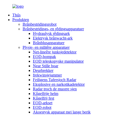
Thús
Produkten
Brânbestridingsrobot
Brânbestridings- en rêdingsapparatuer
Hydraulysk rêdingsark
Elektrysk brânwacht-ark
Brânblusapparatuer
Plysje- en militêre apparatuer
Net-lineêre junksjedetektor
EOD-bompak
EOD teleskopyske manipulator
Near Stille boar
Deurbrekker
frekwinsjejammer
Feiligens Tafersjoch Radar
Eksplosive en narkotikadetektor
Radar troch de muorre sjen
Kûgelfrije helm
Kûgelfrij fest
EOD-arkset
EOD-robot
Akoestysk apparaat mei lange berik