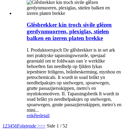
Glêsbrekker kin troch sivile glêzen
gerdynmuorren, plexiglas, stielen
balken en izeren platen brekke
I. Produktoersjoch De glêsbrekker is in set ark
mei praktyske tapassingswearde, spesjaal
gearstald om te foldwaan oan 'e werklike
behoeften fan needhelp op fjilden lykas
iepenbiere feiligens, brânbeskerming, mynbou en
petrochemicals. It wurdt in soad brûkt yn
needhelpaksjes op snelwegen, spoarwegen,
grutte passazjiersskippen, metro's en
mynlokomotiven. II. Tapassingsberik It wurdt in
soad brûkt yn needhelpaksjes op snelwegen,
spoarwegen, grutte passazjiersskippen, metro's en
mini...
enkête
detail
1
2
3
4
5
6
Folgjende >
>>
Side 1 / 52