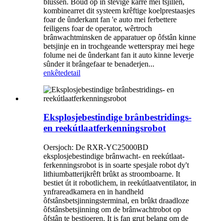
blussen. Boud op in stevige karre mei tsjillen,
kombinearret dit systeem krêftige koelprestaasjes
foar de ûnderkant fan 'e auto mei ferbettere
feiligens foar de operator, wêrtroch
brânwachtminsken de apparatuer op ôfstân kinne
betsjinje en in trochgeande wetterspray mei hege
folume nei de ûnderkant fan it auto kinne leverje
sûnder it brângefaar te benaderjen...
enkête
detail
Eksplosjebestindige brânbestridings-
en reekútlaatferkenningsrobot
Oersjoch: De RXR-YC25000BD
eksplosjebestindige brânwacht- en reekútlaat-
ferkenningsrobot is in soarte spesjale robot dy't
lithiumbatterijkrêft brûkt as stroomboarne. It
bestiet út it robotlichem, in reekútlaatventilator, in
ynfrareadkamera en in handheld
ôfstânsbetsjinningsterminal, en brûkt draadloze
ôfstânsbetsjinning om de brânwachtrobot op
ôfstân te bestjoeren. It is fan grut belang om de