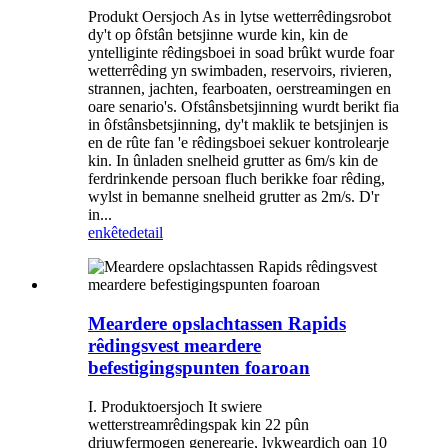
Produkt Oersjoch As in lytse wetterrêdingsrobot
dy't op ôfstân betsjinne wurde kin, kin de
yntelliginte rêdingsboei in soad brûkt wurde foar
wetterrêding yn swimbaden, reservoirs, rivieren,
strannen, jachten, fearboaten, oerstreamingen en
oare senario's. Ofstânsbetsjinning wurdt berikt fia
in ôfstânsbetsjinning, dy't maklik te betsjinjen is
en de rûte fan 'e rêdingsboei sekuer kontrolearje
kin. In ûnladen snelheid grutter as 6m/s kin de
ferdrinkende persoan fluch berikke foar rêding,
wylst in bemanne snelheid grutter as 2m/s. D'r
in...
enkête
detail
Meardere opslachtassen Rapids
rêdingsvest meardere
befestigingspunten foaroan
I. Produktoersjoch It swiere
wetterstreamrêdingspak kin 22 pûn
driuwfermogen generearje, lykweardich oan 10