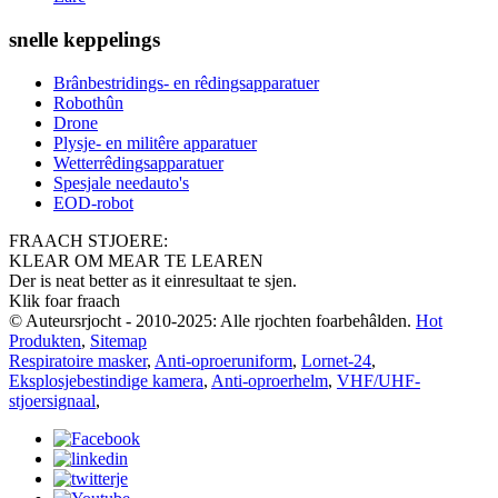
snelle keppelings
Brânbestridings- en rêdingsapparatuer
Robothûn
Drone
Plysje- en militêre apparatuer
Wetterrêdingsapparatuer
Spesjale needauto's
EOD-robot
FRAACH STJOERE:
KLEAR OM MEAR TE LEAREN
Der is neat better as it einresultaat te sjen.
Klik foar fraach
© Auteursrjocht - 2010-2025: Alle rjochten foarbehâlden.
Hot
Produkten
,
Sitemap
Respiratoire masker
,
Anti-oproeruniform
,
Lornet-24
,
Eksplosjebestindige kamera
,
Anti-oproerhelm
,
VHF/UHF-
stjoersignaal
,