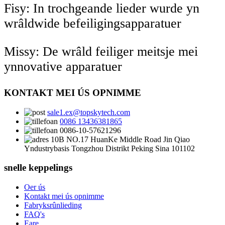
Fisy: In trochgeande lieder wurde yn
wrâldwide befeiligingsapparatuer
Missy: De wrâld feiliger meitsje mei
ynnovative apparatuer
KONTAKT MEI ÚS OPNIMME
sale1.ex@topskytech.com
0086 13436381865
0086-10-57621296
10B NO.17 HuanKe Middle Road Jin Qiao
Yndustrybasis Tongzhou Distrikt Peking Sina 101102
snelle keppelings
Oer ús
Kontakt mei ús opnimme
Fabryksrûnlieding
FAQ's
Eare