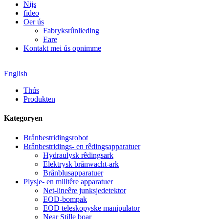
Nijs
fideo
Oer ús
Fabryksrûnlieding
Eare
Kontakt mei ús opnimme
English
Thús
Produkten
Kategoryen
Brânbestridingsrobot
Brânbestridings- en rêdingsapparatuer
Hydraulysk rêdingsark
Elektrysk brânwacht-ark
Brânblusapparatuer
Plysje- en militêre apparatuer
Net-lineêre junksjedetektor
EOD-bompak
EOD teleskopyske manipulator
Near Stille boar