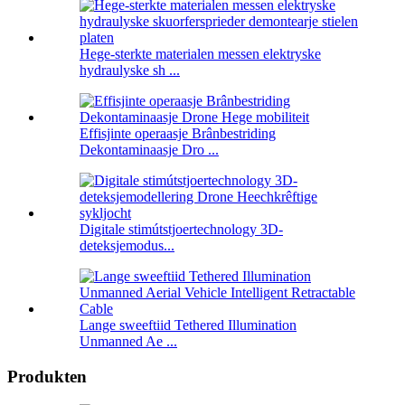
Hege-sterkte materialen messen elektryske
hydraulyske sh ...
Effisjinte operaasje Brânbestriding
Dekontaminaasje Dro ...
Digitale stimútstjoertechnology 3D-
deteksjemodus...
Lange sweeftiid Tethered Illumination
Unmanned Ae ...
Produkten