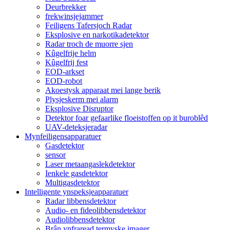
Deurbrekker
frekwinsjejammer
Feiligens Tafersjoch Radar
Eksplosive en narkotikadetektor
Radar troch de muorre sjen
Kûgelfrije helm
Kûgelfrij fest
EOD-arkset
EOD-robot
Akoestysk apparaat mei lange berik
Plysjeskerm mei alarm
Eksplosive Disruptor
Detektor foar gefaarlike floeistoffen op it buroblêd
UAV-deteksjeradar
Mynfeiligensapparatuer
Gasdetektor
sensor
Laser metaangaslekdetektor
Ienkele gasdetektor
Multigasdetektor
Intelligente ynspeksjeapparatuer
Radar libbensdetektor
Audio- en fideolibbensdetektor
Audiolibbensdetektor
Brân ynfraread termyske imager