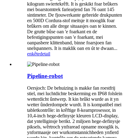
kilogram swiertekrêft. It is geskikt foar brûkers
mei boarstomtrek fariearjend fan 76 oant 145
sintimeter. De fjouwerkante gebreide drukpunten
en 500D Cordura-stof meitsje it mooglik foar
brûkers om alle drege situaasjes oan te kinnen.
De grutte bûse oan 'e foarkant en de
befestigingspunten oan 'e foarkant, mei
oanpasbere klittenband, binne foarsjoen fan
snelspanners. It is maklik oan en út te dwaan...
enkête
detail
Pipeline-robot
Oersjoch: De behuizing is makke fan roestfrij
stiel, mei luchtdichte beskerming en IP68 folslein
wetterdicht ûntwerp. It kin brûkt wurde as it yn
wetter ûnderdompele wurdt. It is kompatibel mei
tabletkontrôle: in krêftige 8-kearnprosessor, in
10,4-inch hege-definysje kleuren LCD-display,
dat yntelliginsje berikt. 2 miljoen hege-definysje
piksels, wêrtroch ynfraread opname mooglik is,
ynformaasje oer wurkomstannichheden ynfierd
wurde kin, kontrôle oer de rotearjende kamera,