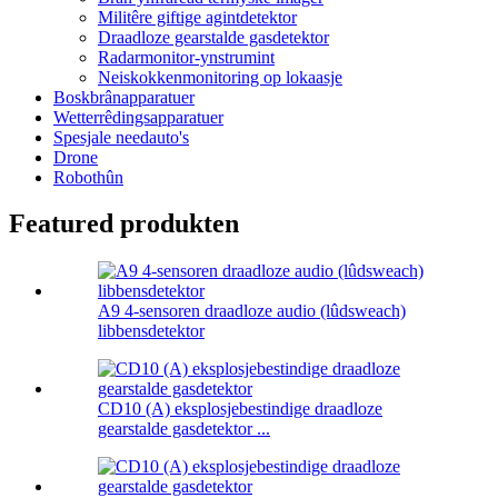
Militêre giftige agintdetektor
Draadloze gearstalde gasdetektor
Radarmonitor-ynstrumint
Neiskokkenmonitoring op lokaasje
Boskbrânapparatuer
Wetterrêdingsapparatuer
Spesjale needauto's
Drone
Robothûn
Featured produkten
A9 4-sensoren draadloze audio (lûdsweach)
libbensdetektor
CD10 (A) eksplosjebestindige draadloze
gearstalde gasdetektor ...