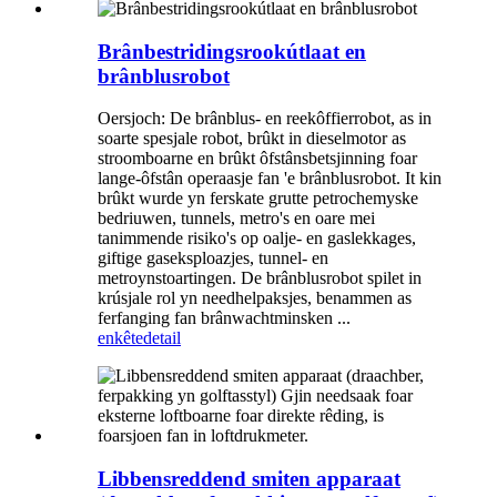
Brânbestridingsrookútlaat en
brânblusrobot
Oersjoch: De brânblus- en reekôffierrobot, as in
soarte spesjale robot, brûkt in dieselmotor as
stroomboarne en brûkt ôfstânsbetsjinning foar
lange-ôfstân operaasje fan 'e brânblusrobot. It kin
brûkt wurde yn ferskate grutte petrochemyske
bedriuwen, tunnels, metro's en oare mei
tanimmende risiko's op oalje- en gaslekkages,
giftige gaseksploazjes, tunnel- en
metroynstoartingen. De brânblusrobot spilet in
krúsjale rol yn needhelpaksjes, benammen as
ferfanging fan brânwachtminsken ...
enkête
detail
Libbensreddend smiten apparaat