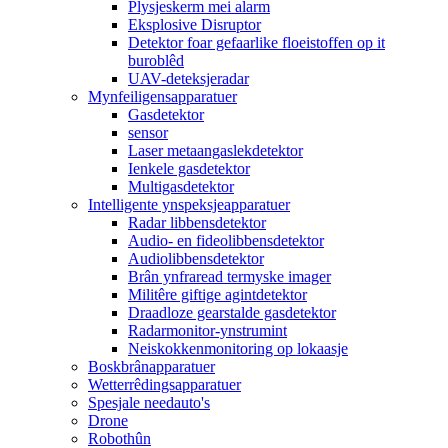
Plysjeskerm mei alarm
Eksplosive Disruptor
Detektor foar gefaarlike floeistoffen op it
buroblêd
UAV-deteksjeradar
Mynfeiligensapparatuer
Gasdetektor
sensor
Laser metaangaslekdetektor
Ienkele gasdetektor
Multigasdetektor
Intelligente ynspeksjeapparatuer
Radar libbensdetektor
Audio- en fideolibbensdetektor
Audiolibbensdetektor
Brân ynfraread termyske imager
Militêre giftige agintdetektor
Draadloze gearstalde gasdetektor
Radarmonitor-ynstrumint
Neiskokkenmonitoring op lokaasje
Boskbrânapparatuer
Wetterrêdingsapparatuer
Spesjale needauto's
Drone
Robothûn