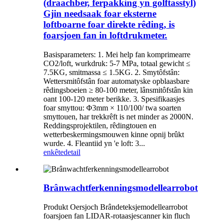
(draachber, ferpakking yn golftasstyl)
Gjin needsaak foar eksterne
loftboarne foar direkte rêding, is
foarsjoen fan in loftdrukmeter.
Basisparameters: 1. Mei help fan komprimearre
CO2/loft, wurkdruk: 5-7 MPa, totaal gewicht ≤
7.5KG, smitmassa ≤ 1.5KG. 2. Smytôfstân:
Wettersmitôfstân foar automatyske opblaasbare
rêdingsboeien ≥ 80-100 meter, lânsmitôfstân kin
oant 100-120 meter berikke. 3. Spesifikaasjes
foar smyttou: Φ3mm × 110/100/ twa soarten
smyttouen, har trekkrêft is net minder as 2000N.
Reddingsprojektilen, rêdingtouen en
wetterbeskermingsmouwen kinne opnij brûkt
wurde. 4. Fleantiid yn 'e loft: 3...
enkête
detail
Brânwachtferkenningsmodellearrobot
Produkt Oersjoch Brândeteksjemodellearrobot
foarsjoen fan LIDAR-rotaasjescanner kin fluch