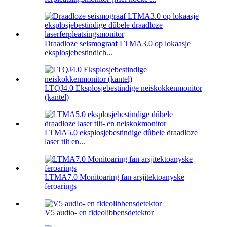
Draadloze seismograaf LTMA3.0 op lokaasje
eksplosjebestindich...
LTQJ4.0 Eksplosjebestindige neiskokkenmonitor
(kantel)
LTMA5.0 eksplosjebestindige dûbele draadloze
laser tilt en...
LTMA7.0 Monitoaring fan arsjitektoanyske
feroarings
V5 audio- en fideolibbensdetektor