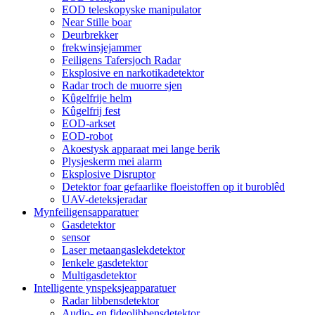
EOD teleskopyske manipulator
Near Stille boar
Deurbrekker
frekwinsjejammer
Feiligens Tafersjoch Radar
Eksplosive en narkotikadetektor
Radar troch de muorre sjen
Kûgelfrije helm
Kûgelfrij fest
EOD-arkset
EOD-robot
Akoestysk apparaat mei lange berik
Plysjeskerm mei alarm
Eksplosive Disruptor
Detektor foar gefaarlike floeistoffen op it buroblêd
UAV-deteksjeradar
Mynfeiligensapparatuer
Gasdetektor
sensor
Laser metaangaslekdetektor
Ienkele gasdetektor
Multigasdetektor
Intelligente ynspeksjeapparatuer
Radar libbensdetektor
Audio- en fideolibbensdetektor