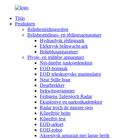
Thús
Produkten
Brânbestridingsrobot
Brânbestridings- en rêdingsapparatuer
Hydraulysk rêdingsark
Elektrysk brânwacht-ark
Brânblusapparatuer
Plysje- en militêre apparatuer
Net-lineêre junksjedetektor
EOD-bompak
EOD teleskopyske manipulator
Near Stille boar
Deurbrekker
frekwinsjejammer
Feiligens Tafersjoch Radar
Eksplosive en narkotikadetektor
Radar troch de muorre sjen
Kûgelfrije helm
Kûgelfrij fest
EOD-arkset
EOD-robot
Akoestysk apparaat mei lange berik