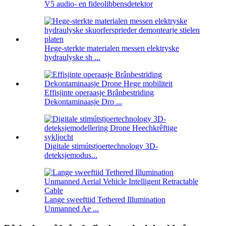
V5 audio- en fideolibbensdetektor
Hege-sterkte materialen messen elektryske
hydraulyske sh ...
Effisjinte operaasje Brânbestriding
Dekontaminaasje Dro ...
Digitale stimútstjoertechnology 3D-
deteksjemodus...
Lange sweeftiid Tethered Illumination
Unmanned Ae ...