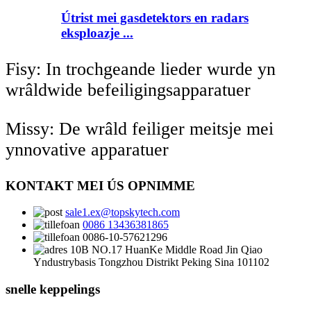
Útrist mei gasdetektors en radars
eksploazje ...
Fisy: In trochgeande lieder wurde yn
wrâldwide befeiligingsapparatuer
Missy: De wrâld feiliger meitsje mei
ynnovative apparatuer
KONTAKT MEI ÚS OPNIMME
sale1.ex@topskytech.com
0086 13436381865
0086-10-57621296
10B NO.17 HuanKe Middle Road Jin Qiao
Yndustrybasis Tongzhou Distrikt Peking Sina 101102
snelle keppelings