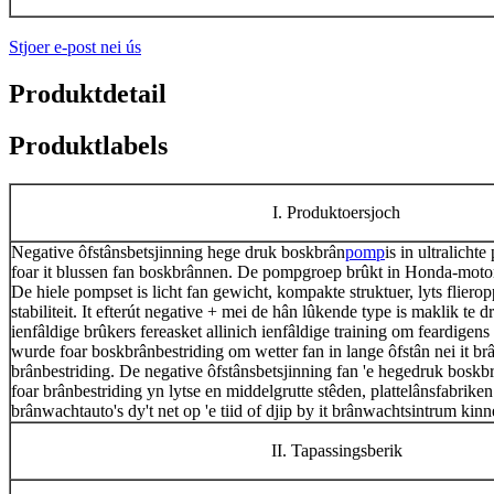
Stjoer e-post nei ús
Produktdetail
Produktlabels
I. Produktoersjoch
Negative ôfstânsbetsjinning hege druk boskbrân
pomp
is in ultralich
foar it blussen fan boskbrânnen. De pompgroep brûkt in Honda-moto
De hiele pompset is licht fan gewicht, kompakte struktuer, lyts fliero
stabiliteit. It efterút negative + mei de hân lûkende type is maklik te 
ienfâldige brûkers fereasket allinich ienfâldige training om feardigens
wurde foar boskbrânbestriding om wetter fan in lange ôfstân nei it brâ
brânbestriding. De negative ôfstânsbetsjinning fan 'e hegedruk boskb
foar brânbestriding yn lytse en middelgrutte stêden, plattelânsfabriken
brânwachtauto's dy't net op 'e tiid of djip by it brânwachtsintrum ki
II. Tapassingsberik