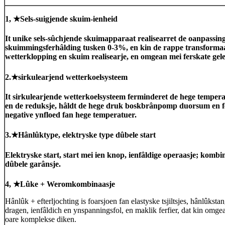
1,
★
Sels-suigjende skuim-ienheid
It unike sels-sûchjende skuimapparaat realisearret de oanpassing
skuimmingsferhâlding tusken 0-3%, en kin de rappe transformaa
wetterklopping en skuim realisearje, en omgean mei ferskate ge
2.
★
sirkulearjend wetterkoelsysteem
It sirkulearjende wetterkoelsysteem ferminderet de hege temper
en de reduksje, hâldt de hege druk boskbrânpomp duorsum en f
negative ynfloed fan hege temperatuer.
3.
★
Hânlûktype, elektryske type dûbele start
Elektryske start, start mei ien knop, ienfâldige operaasje; kombi
dûbele garânsje.
4,
★
Lûke + Weromkombinaasje
Hânlûk + efterljochting is foarsjoen fan elastyske tsjiltsjes, hânlûksta
dragen, ienfâldich en ynspanningsfol, en maklik ferfier, dat kin omg
oare komplekse diken.