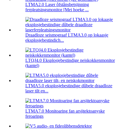
LTMA2.0 Laser ôfstânsbetsjinning
ferpleatsingsmonitor [Mei hoeke ...
Draadloze seismograaf LTMA3.0 op lokaasje
eksplosjebestindich...
LTQJ4.0 Eksplosjebestindige neiskokkenmonitor
(kantel)
LTMA5.0 eksplosjebestindige dûbele draadloze
laser tilt en...
LTMA7.0 Monitoaring fan arsjitektoanyske
feroarings