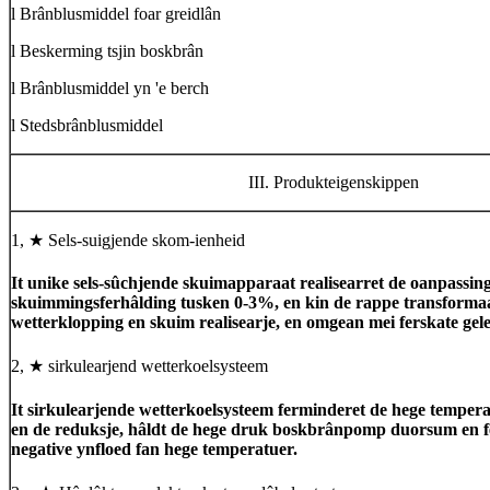
l Brânblusmiddel foar greidlân
l Beskerming tsjin boskbrân
l Brânblusmiddel yn 'e berch
l Stedsbrânblusmiddel
III. Produkteigenskippen
1, ★ Sels-suigjende skom-ienheid
It unike sels-sûchjende skuimapparaat realisearret de oanpassing
skuimmingsferhâlding tusken 0-3%, en kin de rappe transformaa
wetterklopping en skuim realisearje, en omgean mei ferskate ge
2, ★ sirkulearjend wetterkoelsysteem
It sirkulearjende wetterkoelsysteem ferminderet de hege temper
en de reduksje, hâldt de hege druk boskbrânpomp duorsum en f
negative ynfloed fan hege temperatuer.