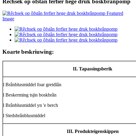
Rêchsek op ôfstân ferfier hege druk boskbrânpomp
Koarte beskriuwing:
II. Tapassingsberik
l Brânblusmiddel foar greidlân
l Beskerming tsjin boskbrân
l Brânblusmiddel yn 'e berch
l Stedsbrânblusmiddel
III. Produkteigenskippen