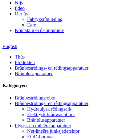
Nijs
fideo
Oer ús
Fabryksrûnlieding
Eare
Kontakt mei ús opnimme
English
Thús
Produkten
Brânbestridings- en rêdingsapparatuer
Brânblusapparatuer
Kategoryen
Brânbestridingsrobot
Brânbestridings- en rêdingsapparatuer
Hydraulysk rêdingsark
Elektrysk brânwacht-ark
Brânblusapparatuer
Plysje- en militêre apparatuer
Net-lineêre junksjedetektor
EOD-bompak