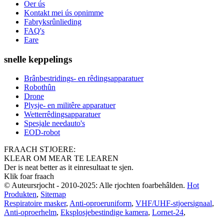
Oer ús
Kontakt mei ús opnimme
Fabryksrûnlieding
FAQ's
Eare
snelle keppelings
Brânbestridings- en rêdingsapparatuer
Robothûn
Drone
Plysje- en militêre apparatuer
Wetterrêdingsapparatuer
Spesjale needauto's
EOD-robot
FRAACH STJOERE:
KLEAR OM MEAR TE LEAREN
Der is neat better as it einresultaat te sjen.
Klik foar fraach
© Auteursrjocht - 2010-2025: Alle rjochten foarbehâlden.
Hot
Produkten
,
Sitemap
Respiratoire masker
,
Anti-oproeruniform
,
VHF/UHF-stjoersignaal
,
Anti-oproerhelm
,
Eksplosjebestindige kamera
,
Lornet-24
,