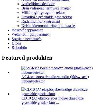
Audiolibbensdetektor
Brân ynfraread termyske imager
Militêre giftige agintdetektor
Draadloze gearstalde gasdetektor
Radarmonitor-ynstrumint
Neiskokkenmonitoring op lokaasje
Boskbrânapparatuer
Wetterrêdingsapparatuer
Spesjale needauto's
Drone
Robothûn
Featured produkten
A9 4-sensoren draadloze audio (lûdsweach)
libbensdetektor
CD10 (A) eksplosjebestindige draadloze
gearstalde gasdetektor ...