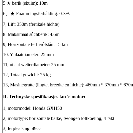
5.★ berik (skuim): 10m
6、★ Foammingsferhâlding: 0-3%
7, Lift: 350m (fertikale hichte)
8. Maksimaal sûchberik: 4.6m
9, Horizontale ferfierôfstân: 15 km
10. Ynlaatdiameter: 25 mm
11, útlaat wetterdiameter: 25 mm
12, Totaal gewicht: 25 kg
13, Masinegrutte (lingte, breedte en hichte): 460mm * 370mm * 67
II. Technyske spesifikaasjes fan 'e motor:
1, motormodel: Honda GXH50
2, motortype: horizontale balke, twongen loftkoeling, 4-takt
3, ferpleatsing: 49cc