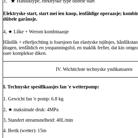
3、★ Hânlûktype, elektryske type dûbele start
Elektryske start, start mei ien knop, ienfâldige operaasje; kombi
dûbele garânsje.
4, ★ Lûke + Werom kombinaasje
Hânlûk + efterljochting is foarsjoen fan elastyske tsjiltsjes, hânlûksta
dragen, ienfâldich en ynspanningsfol, en maklik ferfier, dat kin omg
oare komplekse diken.
IV. Wichtichste technyske yndikatoaren
I. Technyske spesifikaasjes fan 'e wetterpomp:
1. Gewicht fan 'e pomp: 6.8 kg
2, ★ maksimale druk: 4MPa
3, Standert streamsnelheid: 40L/min
4. Berik (wetter): 15m