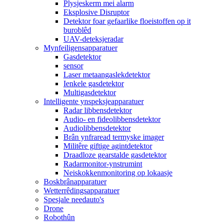
Plysjeskerm mei alarm
Eksplosive Disruptor
Detektor foar gefaarlike floeistoffen op it
buroblêd
UAV-deteksjeradar
Mynfeiligensapparatuer
Gasdetektor
sensor
Laser metaangaslekdetektor
Ienkele gasdetektor
Multigasdetektor
Intelligente ynspeksjeapparatuer
Radar libbensdetektor
Audio- en fideolibbensdetektor
Audiolibbensdetektor
Brân ynfraread termyske imager
Militêre giftige agintdetektor
Draadloze gearstalde gasdetektor
Radarmonitor-ynstrumint
Neiskokkenmonitoring op lokaasje
Boskbrânapparatuer
Wetterrêdingsapparatuer
Spesjale needauto's
Drone
Robothûn