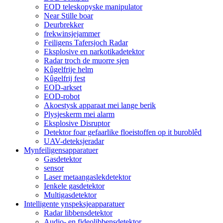
EOD teleskopyske manipulator
Near Stille boar
Deurbrekker
frekwinsjejammer
Feiligens Tafersjoch Radar
Eksplosive en narkotikadetektor
Radar troch de muorre sjen
Kûgelfrije helm
Kûgelfrij fest
EOD-arkset
EOD-robot
Akoestysk apparaat mei lange berik
Plysjeskerm mei alarm
Eksplosive Disruptor
Detektor foar gefaarlike floeistoffen op it buroblêd
UAV-deteksjeradar
Mynfeiligensapparatuer
Gasdetektor
sensor
Laser metaangaslekdetektor
Ienkele gasdetektor
Multigasdetektor
Intelligente ynspeksjeapparatuer
Radar libbensdetektor
Audio- en fideolibbensdetektor