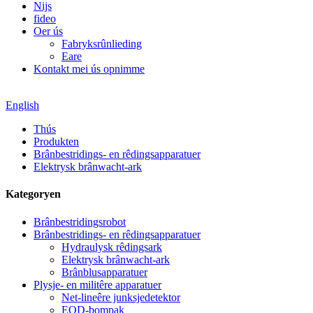
Nijs
fideo
Oer ús
Fabryksrûnlieding
Eare
Kontakt mei ús opnimme
English
Thús
Produkten
Brânbestridings- en rêdingsapparatuer
Elektrysk brânwacht-ark
Kategoryen
Brânbestridingsrobot
Brânbestridings- en rêdingsapparatuer
Hydraulysk rêdingsark
Elektrysk brânwacht-ark
Brânblusapparatuer
Plysje- en militêre apparatuer
Net-lineêre junksjedetektor
EOD-bompak