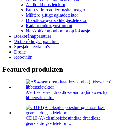
Audiolibbensdetektor
Brân ynfraread termyske imager
Militêre giftige agintdetektor
Draadloze gearstalde gasdetektor
Radarmonitor-ynstrumint
Neiskokkenmonitoring op lokaasje
Boskbrânapparatuer
Wetterrêdingsapparatuer
Spesjale needauto's
Drone
Robothûn
Featured produkten
A9 4-sensoren draadloze audio (lûdsweach)
libbensdetektor
CD10 (A) eksplosjebestindige draadloze
gearstalde gasdetektor ...