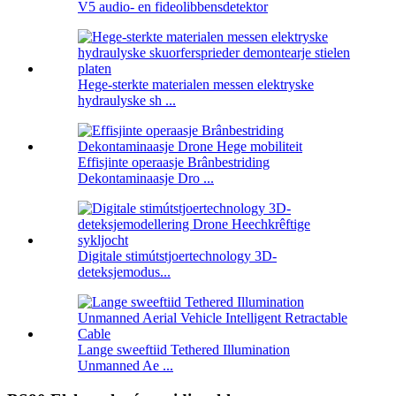
V5 audio- en fideolibbensdetektor
Hege-sterkte materialen messen elektryske
hydraulyske sh ...
Effisjinte operaasje Brânbestriding
Dekontaminaasje Dro ...
Digitale stimútstjoertechnology 3D-
deteksjemodus...
Lange sweeftiid Tethered Illumination
Unmanned Ae ...