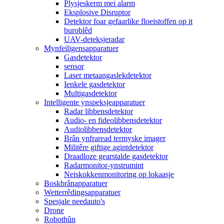
Plysjeskerm mei alarm
Eksplosive Disruptor
Detektor foar gefaarlike floeistoffen op it
buroblêd
UAV-deteksjeradar
Mynfeiligensapparatuer
Gasdetektor
sensor
Laser metaangaslekdetektor
Ienkele gasdetektor
Multigasdetektor
Intelligente ynspeksjeapparatuer
Radar libbensdetektor
Audio- en fideolibbensdetektor
Audiolibbensdetektor
Brân ynfraread termyske imager
Militêre giftige agintdetektor
Draadloze gearstalde gasdetektor
Radarmonitor-ynstrumint
Neiskokkenmonitoring op lokaasje
Boskbrânapparatuer
Wetterrêdingsapparatuer
Spesjale needauto's
Drone
Robothûn