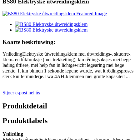
BS80 Elektryske útwreidingsklem
Koarte beskriuwing:
YnliedingElektryske útwreidingsklem mei útwreidings-, skuorre-,
klem- en lûkfunksje (mei trekketting), kin rêdingsaksjes mei hege
lading útfiere, mei help fan in lichtgewicht legearing mei hege
sterkte. It kin binnen 1 sekonde iepene wurde, wat it rêdingsproses
sterk kin ferminderje.Twa 4AH-klemmen mei grutte kapasiteit ...
Stjoer e-post nei ús
Produktdetail
Produktlabels
Ynlieding
Elektryske útwreidingsklem mei útwreidings-, skuorre-, klem- en