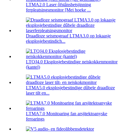
LTMA2.0 Laser ôfstânsbetsjinning
ferpleatsingsmonitor [Mei hoeke ...
Draadloze seismograaf LTMA3.0 op lokaasje
eksplosjebestindich...
LTQJ4.0 Eksplosjebestindige neiskokkenmonitor
(kantel)
LTMA5.0 eksplosjebestindige dûbele draadloze
laser tilt en...
LTMA7.0 Monitoaring fan arsjitektoanyske
feroarings