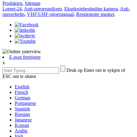
Produkten
,
Sitemap
Lornet-24
,
Anti-oproeruniform
,
Eksplosjebestindige kamera
,
Anti-
oproerhelm
,
VHF/UHF-stjoersignaal
,
Respiratoire masker
,
E-post ferstjoere
x
Druk op Enter om te sykjen of
ESC om te sluten
English
French
German
Portuguese
Spanish
Russian
Japanese
Korean
Arabic
Irish