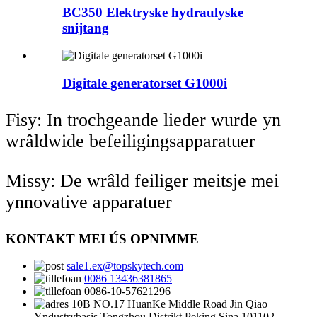
BC350 Elektryske hydraulyske
snijtang
Digitale generatorset G1000i
Fisy: In trochgeande lieder wurde yn
wrâldwide befeiligingsapparatuer
Missy: De wrâld feiliger meitsje mei
ynnovative apparatuer
KONTAKT MEI ÚS OPNIMME
sale1.ex@topskytech.com
0086 13436381865
0086-10-57621296
10B NO.17 HuanKe Middle Road Jin Qiao
Yndustrybasis Tongzhou Distrikt Peking Sina 101102