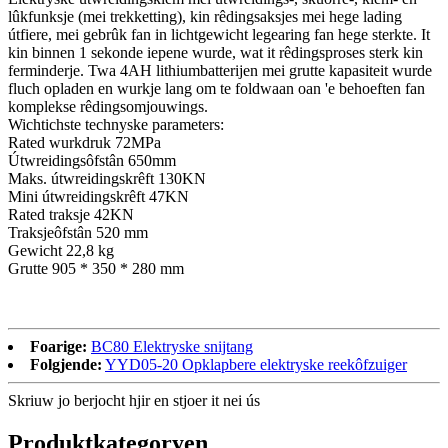
lûkfunksje (mei trekketting), kin rêdingsaksjes mei hege lading
útfiere, mei gebrûk fan in lichtgewicht legearing fan hege sterkte. It
kin binnen 1 sekonde iepene wurde, wat it rêdingsproses sterk kin
ferminderje. Twa 4AH lithiumbatterijen mei grutte kapasiteit wurde
fluch opladen en wurkje lang om te foldwaan oan 'e behoeften fan
komplekse rêdingsomjouwings.
Wichtichste technyske parameters:
Rated wurkdruk 72MPa
Útwreidingsôfstân 650mm
Maks. útwreidingskrêft 130KN
Mini útwreidingskrêft 47KN
Rated traksje 42KN
Traksjeôfstân 520 mm
Gewicht 22,8 kg
Grutte 905 * 350 * 280 mm
Foarige:
BC80 Elektryske snijtang
Folgjende:
YYD05-20 Opklapbere elektryske reekôfzuiger
Skriuw jo berjocht hjir en stjoer it nei ús
Produktkategoryen