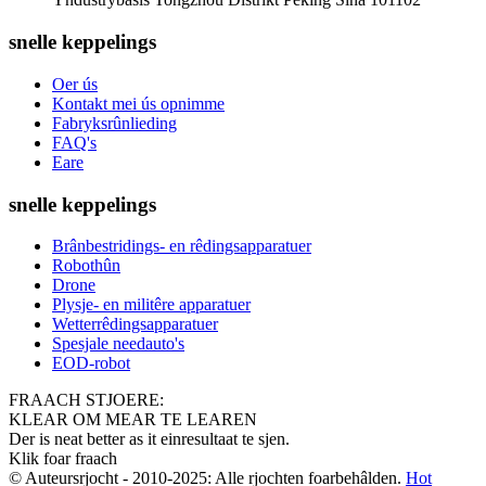
snelle keppelings
Oer ús
Kontakt mei ús opnimme
Fabryksrûnlieding
FAQ's
Eare
snelle keppelings
Brânbestridings- en rêdingsapparatuer
Robothûn
Drone
Plysje- en militêre apparatuer
Wetterrêdingsapparatuer
Spesjale needauto's
EOD-robot
FRAACH STJOERE:
KLEAR OM MEAR TE LEAREN
Der is neat better as it einresultaat te sjen.
Klik foar fraach
© Auteursrjocht - 2010-2025: Alle rjochten foarbehâlden.
Hot