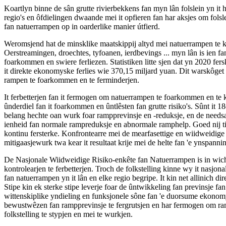
Koartlyn binne de sân grutte rivierbekkens fan myn lân folslein yn i
regio's en ôfdielingen dwaande mei it opfieren fan har aksjes om folsl
fan natuerrampen op in oarderlike manier útfierd.
Weromsjend hat de minsklike maatskippij altyd mei natuerrampen te k
Oerstreamingen, droechtes, tyfoanen, ierdbevings ... myn lân is ien fa
foarkommen en swiere ferliezen. Statistiken litte sjen dat yn 2020 f
it direkte ekonomyske ferlies wie 370,15 miljard yuan. Dit warskôget ú
rampen te foarkommen en te ferminderjen.
It ferbetterjen fan it fermogen om natuerrampen te foarkommen en te ko
ûnderdiel fan it foarkommen en ûntlêsten fan grutte risiko's. Sûnt it 
belang hechte oan wurk foar rampprevinsje en -reduksje, en de needsaa
ienheid fan normale rampreduksje en abnormale ramphelp. Goed nij tii
kontinu fersterke. Konfrontearre mei de mearfasettige en wiidweidige s
mitigaasjewurk twa kear it resultaat krije mei de helte fan 'e ynspanni
De Nasjonale Wiidweidige Risiko-enkête fan Natuerrampen is in wicht
kontrolearjen te ferbetterjen. Troch de folkstelling kinne wy ​​it nasjo
fan natuerrampen yn it lân en elke regio begripe. It kin net allinich 
Stipe kin ek sterke stipe leverje foar de ûntwikkeling fan previnsje f
wittenskiplike yndieling en funksjonele sône fan 'e duorsume ekonomys
bewustwêzen fan rampprevinsje te fergrutsjen en har fermogen om ramp
folkstelling te stypjen en mei te wurkjen.