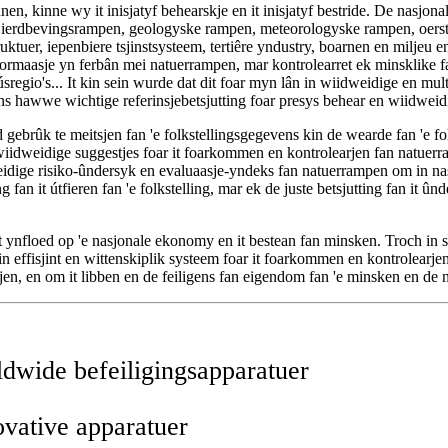
en, kinne wy ​​it inisjatyf behearskje en it inisjatyf bestride. De nasjo
yf ierdbevingsrampen, geologyske rampen, meteorologyske rampen, oers
uktuer, iepenbiere tsjinstsysteem, tertiêre yndustry, boarnen en miljeu
nformaasje yn ferbân mei natuerrampen, mar kontrolearret ek minsklike fa
úsregio's... It kin sein wurde dat dit foar myn lân in wiidweidige en m
s hawwe wichtige referinsjebetsjutting foar presys behear en wiidweidi
oed gebrûk te meitsjen fan 'e folkstellingsgegevens kin de wearde fan 'e f
e wiidweidige suggestjes foar it foarkommen en kontrolearjen fan natue
weidige risiko-ûndersyk en evaluaasje-yndeks fan natuerrampen om in na
g fan it útfieren fan 'e folkstelling, mar ek de juste betsjutting fan it
t ynfloed op 'e nasjonale ekonomy en it bestean fan minsken. Troch in 
an in effisjint en wittenskiplik systeem foar it foarkommen en kontrolea
rjen, en om it libben en de feiligens fan eigendom fan 'e minsken en de 
ldwide befeiligingsapparatuer
ovative apparatuer