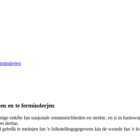
erminderjen
en en te ferminderjen
tige enkête fan nasjonale omstannichheden en sterkte, en is in basis
et derfan.
oed gebrûk te meitsjen fan 'e folkstellingsgegevens kin de wearde fan 'e fo