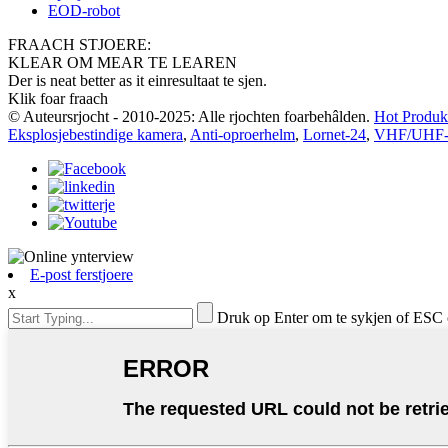
EOD-robot
FRAACH STJOERE:
KLEAR OM MEAR TE LEAREN
Der is neat better as it einresultaat te sjen.
Klik foar fraach
© Auteursrjocht - 2010-2025: Alle rjochten foarbehâlden.
Hot Produk
Eksplosjebestindige kamera
,
Anti-oproerhelm
,
Lornet-24
,
VHF/UHF-st
E-post ferstjoere
x
Druk op Enter om te sykjen of ESC 