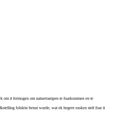
wurk om it fermogen om natuerrampen te foarkommen en te
lkstelling folslein benut wurde, wat ek hegere easken stelt foar it