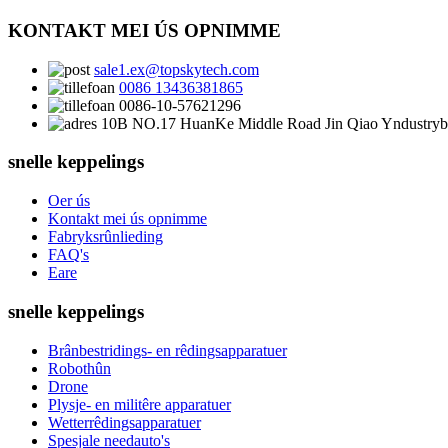
KONTAKT MEI ÚS OPNIMME
sale1.ex@topskytech.com
0086 13436381865
0086-10-57621296
10B NO.17 HuanKe Middle Road Jin Qiao Yndustrybas
snelle keppelings
Oer ús
Kontakt mei ús opnimme
Fabryksrûnlieding
FAQ's
Eare
snelle keppelings
Brânbestridings- en rêdingsapparatuer
Robothûn
Drone
Plysje- en militêre apparatuer
Wetterrêdingsapparatuer
Spesjale needauto's