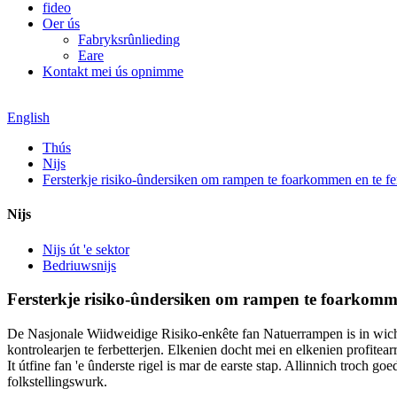
fideo
Oer ús
Fabryksrûnlieding
Eare
Kontakt mei ús opnimme
English
Thús
Nijs
Fersterkje risiko-ûndersiken om rampen te foarkommen en te f
Nijs
Nijs út 'e sektor
Bedriuwsnijs
Fersterkje risiko-ûndersiken om rampen te foarkomm
De Nasjonale Wiidweidige Risiko-enkête fan Natuerrampen is in wich
kontrolearjen te ferbetterjen. Elkenien docht mei en elkenien profitearr
It útfine fan 'e ûnderste rigel is mar de earste stap. Allinnich troch g
folkstellingswurk.