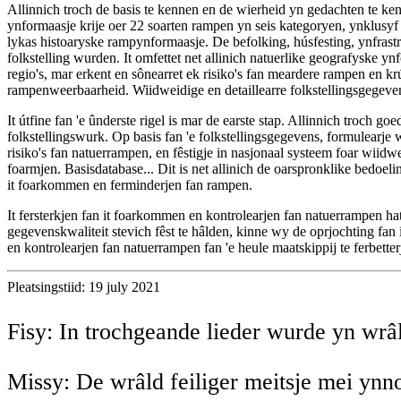
Allinnich troch de basis te kennen en de wierheid yn gedachten te kenn
ynformaasje krije oer 22 soarten rampen yn seis kategoryen, ynklus
lykas histoaryske rampynformaasje. De befolking, húsfesting, ynfrastr
folkstelling wurden. It omfettet net allinich natuerlike geografyske y
regio's, mar erkent en sônearret ek risiko's fan meardere rampen en kr
rampenweerbaarheid. Wiidweidige en detaillearre folkstellingsgegeven
It útfine fan 'e ûnderste rigel is mar de earste stap. Allinnich troch g
folkstellingswurk. Op basis fan 'e folkstellingsgegevens, formulearj
risiko's fan natuerrampen, en fêstigje in nasjonaal systeem foar wiid
foarmjen. Basisdatabase... Dit is net allinich de oarspronklike bedoelin
it foarkommen en ferminderjen fan rampen.
It fersterkjen fan it foarkommen en kontrolearjen fan natuerrampen ha
gegevenskwaliteit stevich fêst te hâlden, kinne wy ​​de oprjochting f
en kontrolearjen fan natuerrampen fan 'e heule maatskippij te ferbette
Pleatsingstiid: 19 july 2021
Fisy: In trochgeande lieder wurde yn wrâ
Missy: De wrâld feiliger meitsje mei ynn