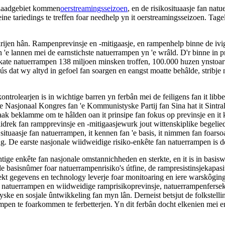
t haadgebiet kommen
oerstreamingsseizoen
, en de risikosituaasje fan nat
eine tariedings te treffen foar needhelp yn it oerstreamingsseizoen. Tag
rijen hân. Rampenprevinsje en -mitigaasje, en rampenhelp binne de ivi
n 'e lannen mei de earnstichste natuerrampen yn 'e wrâld. D'r binne in p
erskate natuerrampen 138 miljoen minsken troffen, 100.000 huzen ynsto
s dat wy altyd in gefoel fan soargen en eangst moatte behâlde, stribje n
ntrolearjen is in wichtige barren yn ferbân mei de feiligens fan it libb
18e Nasjonaal Kongres fan 'e Kommunistyske Partij fan Sina hat it Sintra
k beklamme om te hâlden oan it prinsipe fan fokus op previnsje en it k
drek fan rampprevinsje en -mitigaasjewurk jout wittenskiplike begelied
ituaasje fan natuerrampen, it kennen fan 'e basis, it nimmen fan foarsoa
ng. De earste nasjonale wiidweidige risiko-enkête fan natuerrampen is de
ige enkête fan nasjonale omstannichheden en sterkte, en it is in bas
nale basisnûmer foar natuerrampenrisiko's útfine, de rampresistinsjekapasi
direkt gegevens en technology leverje foar monitoaring en iere warskôgi
an natuerrampen en wiidweidige ramprisikoprevinsje, natuerrampenfersekeri
ke en sosjale ûntwikkeling fan myn lân. Derneist betsjut de folkstellin
en te foarkommen te ferbetterjen. Yn dit ferbân docht elkenien mei en 