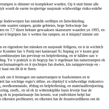
uerrampen is slimmer en komplekser wurden. Op it stuit binne alle
elyk wurdt de earste twajierrige nasjonale wiidweidige risiko-enkête
ge ûnderwerpen fan minsklik oerlibjen en ûntwikkeling.
rotte soarten rampen, grutte gebieten, hege frekwinsje fan
arten en 7,7 tûzen hektare gewaaksen skansearre waarden yn 1995, en
ei it begripen fan 'e wetten fan rampen, en it inisjatyf nimme om
en en eigendom fan minsken en nasjonale feiligens, en is in wichtich
le Komitee fan 'e Partij mei kameraad Xi Jinping yn 'e kearn grut
ombinearjen fan previnsje en helpferliening, en te hâlden oan 'e
ing. Yn 'e praktyk is ús begryp fan 'e regelmaat fan natuerrampen ek
rchsmaatregels en it rjochtsjen fan doelen, kin rampprevinsje en -
 kaai om dit út te finen.
iswurk om it fermogen om natuerrampen te foarkommen en te
teit fan wichtige regio's útfine, en objektyf it wiidweidige risikonivo
ng, needkommando, rêding en helpferliening, en materiaalferstjoering.
ng, ensfh., en sil ek in wittenskiplike basis leverje foar de
g ek in popularisaasje fan kennis, wat yndividuen helpt har
elkenien profitearret, en elkenien hat de ferantwurdlikens om de