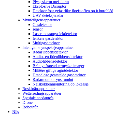
Plysjeskerm mei alarm
Eksplosive Disruptor
Detektor foar gefaarlike floeistoffen op it buroblêd
UAV-deteksjeradar
Mynfeiligensapparatuer
Gasdetektor
sensor
Laser metaangaslekdetektor
Ienkele gasdetektor
Multigasdetektor
Intelligente ynspeksjeapparatuer
Radar libbensdetektor
Audio- en fideolibbensdetektor
Audiolibbensdetektor
Brân ynfraread termyske imager
Militêre giftige agintdetektor
Draadloze gearstalde gasdetektor
Radarmonitor-ynstrumint
Neiskokkenmonitoring op lokaasje
Boskbrânapparatuer
Wetterrêdingsapparatuer
Spesjale needauto's
Drone
Robothûn
Nijs