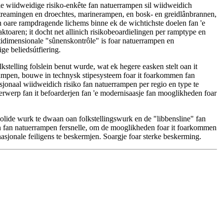
nale wiidweidige risiko-enkête fan natuerrampen sil wiidweidich
treamingen en droechtes, marinerampen, en bosk- en greidlânbrannen,
 en oare rampdragende lichems binne ek de wichtichste doelen fan 'e
ktoaren; it docht net allinich risikobeoardielingen per ramptype en
ultidimensionale "sûnenskontrôle" is foar natuerrampen en
ge beliedsútfiering.
olkstelling folslein benut wurde, wat ek hegere easken stelt oan it
rrampen, bouwe in technysk stipesysteem foar it foarkommen fan
sjonaal wiidweidich risiko fan natuerrampen per regio en type te
 ûnderwerp fan it befoarderjen fan 'e modernisaasje fan mooglikheden foar
solide wurk te dwaan oan folkstellingswurk en de "libbensline" fan
rjen fan natuerrampen fersnelle, om de mooglikheden foar it foarkommen
nasjonale feiligens te beskermjen. Soargje foar sterke beskerming.