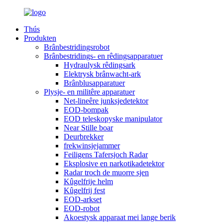
Thús
Produkten
Brânbestridingsrobot
Brânbestridings- en rêdingsapparatuer
Hydraulysk rêdingsark
Elektrysk brânwacht-ark
Brânblusapparatuer
Plysje- en militêre apparatuer
Net-lineêre junksjedetektor
EOD-bompak
EOD teleskopyske manipulator
Near Stille boar
Deurbrekker
frekwinsjejammer
Feiligens Tafersjoch Radar
Eksplosive en narkotikadetektor
Radar troch de muorre sjen
Kûgelfrije helm
Kûgelfrij fest
EOD-arkset
EOD-robot
Akoestysk apparaat mei lange berik