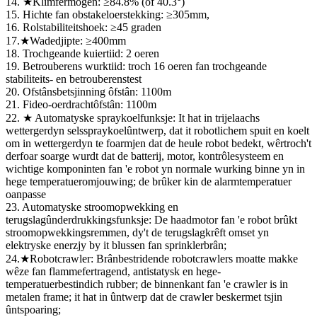
14. ★Klimfermogen: ≥84.8% (of 40.3°)
15. Hichte fan obstakeloerstekking: ≥305mm,
16. Rolstabiliteitshoek: ≥45 graden
17.★Wadedjipte: ≥400mm
18. Trochgeande kuiertiid: 2 oeren
19. Betrouberens wurktiid: troch 16 oeren fan trochgeande
stabiliteits- en betrouberenstest
20. Ofstânsbetsjinning ôfstân: 1100m
21. Fideo-oerdrachtôfstân: 1100m
22. ★ Automatyske spraykoelfunksje: It hat in trijelaachs
wettergerdyn selsspraykoelûntwerp, dat it robotlichem spuit en koelt
om in wettergerdyn te foarmjen dat de heule robot bedekt, wêrtroch't
derfoar soarge wurdt dat de batterij, motor, kontrôlesysteem en
wichtige komponinten fan 'e robot yn normale wurking binne yn in
hege temperatueromjouwing; de brûker kin de alarmtemperatuer
oanpasse
23. Automatyske stroomopwekking en
terugslagûnderdrukkingsfunksje: De haadmotor fan 'e robot brûkt
stroomopwekkingsremmen, dy't de terugslagkrêft omset yn
elektryske enerzjy by it blussen fan sprinklerbrân;
24.★Robotcrawler: Brânbestridende robotcrawlers moatte makke
wêze fan flammefertragend, antistatysk en hege-
temperatuerbestindich rubber; de binnenkant fan 'e crawler is in
metalen frame; it hat in ûntwerp dat de crawler beskermet tsjin
ûntspoaring;