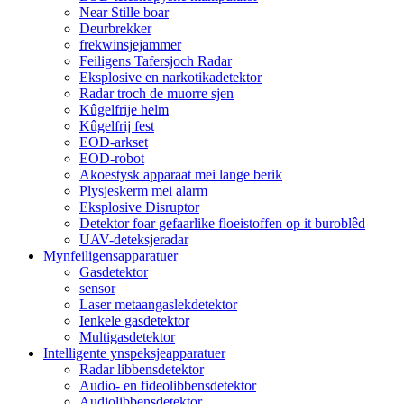
Near Stille boar
Deurbrekker
frekwinsjejammer
Feiligens Tafersjoch Radar
Eksplosive en narkotikadetektor
Radar troch de muorre sjen
Kûgelfrije helm
Kûgelfrij fest
EOD-arkset
EOD-robot
Akoestysk apparaat mei lange berik
Plysjeskerm mei alarm
Eksplosive Disruptor
Detektor foar gefaarlike floeistoffen op it buroblêd
UAV-deteksjeradar
Mynfeiligensapparatuer
Gasdetektor
sensor
Laser metaangaslekdetektor
Ienkele gasdetektor
Multigasdetektor
Intelligente ynspeksjeapparatuer
Radar libbensdetektor
Audio- en fideolibbensdetektor
Audiolibbensdetektor