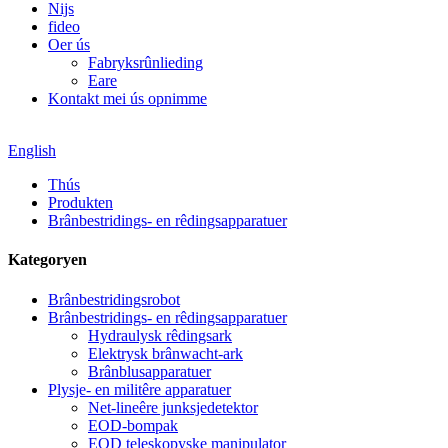
Nijs
fideo
Oer ús
Fabryksrûnlieding
Eare
Kontakt mei ús opnimme
English
Thús
Produkten
Brânbestridings- en rêdingsapparatuer
Kategoryen
Brânbestridingsrobot
Brânbestridings- en rêdingsapparatuer
Hydraulysk rêdingsark
Elektrysk brânwacht-ark
Brânblusapparatuer
Plysje- en militêre apparatuer
Net-lineêre junksjedetektor
EOD-bompak
EOD teleskopyske manipulator