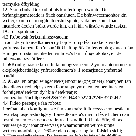
termyske ôfbylding.
12. Skuimbuis: De skuimbuis kin ferfongen wurde. De
ferfangingsmetoade is fluch oansluten. De brânwettermonitor kin
wetter, skuim en mingde floeistof spuite, sadat ien spuit foar
meardere doelen brûkt wurde kin, en it kin wiksele wurde tusken
DC- en spuitmodi.
4.3 Robotysk ferkenningssysteem:
Troch de ynfrareadkamera dy't op 'e romp fêstmakke is en de
ynfrareadkamera fan 'e pan/tilt kin it op ôfstân ferkenning dwaan fan
'e miljeu-omstannichheden en fideo's fan it ûngelokplak; en de
miljeu-analyze útfiere
1. ★Konfiguraasje fan it ferkenningssysteem: 2 yn in auto monteard
eksplosjebestindige ynfrareadkamera's, 1 rotearjende ynfraread
pan/tilt
2. ★Gas- en omjouwingsdeteksjemodule (opsjoneel): foarsjoen fan
draadloos needhelpsysteem foar rappe ynset en temperatuer- en
fochtigensdetektor, dy't kin detektearje:
temperatuer\fochtigens\H2S\CO\CH4\CO2\CL2\NH3\O2\H2
4.4 Fideo-persepsje fan robots:
1.★Oantal en konfiguraasje fan kamera's: It fideosysteem bestiet út
twa eksplosjebestindige ynfrareadkamera's mei in fêste lichem oan
board en ien rotearjende ynfraread pan/tilt. It kin de ôfbyldings
realisearje dy't foar observaasje waarnommen wurde kinne,
wetterkanonfolch, en 360-graden oanpassing fan folslein sicht;