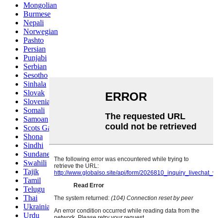
Mongolian
Burmese
Nepali
Norwegian
Pashto
Persian
Punjabi
Serbian
Sesotho
Sinhala
Slovak
Slovenian
Somali
Samoan
Scots Gaelic
Shona
Sindhi
Sundanese
Swahili
Tajik
Tamil
Telugu
Thai
Ukrainian
Urdu