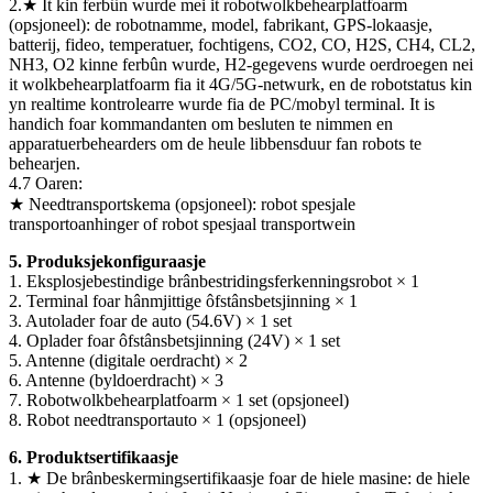
2.★ It kin ferbûn wurde mei it robotwolkbehearplatfoarm
(opsjoneel): de robotnamme, model, fabrikant, GPS-lokaasje,
batterij, fideo, temperatuer, fochtigens, CO2, CO, H2S, CH4, CL2,
NH3, O2 kinne ferbûn wurde, H2-gegevens wurde oerdroegen nei
it wolkbehearplatfoarm fia it 4G/5G-netwurk, en de robotstatus kin
yn realtime kontrolearre wurde fia de PC/mobyl terminal. It is
handich foar kommandanten om besluten te nimmen en
apparatuerbehearders om de heule libbensduur fan robots te
behearjen.
4.7 Oaren:
★ Needtransportskema (opsjoneel): robot spesjale
transportoanhinger of robot spesjaal transportwein
5. Produksjekonfiguraasje
1. Eksplosjebestindige brânbestridingsferkenningsrobot × 1
2. Terminal foar hânmjittige ôfstânsbetsjinning × 1
3. Autolader foar de auto (54.6V) × 1 set
4. Oplader foar ôfstânsbetsjinning (24V) × 1 set
5. Antenne (digitale oerdracht) × 2
6. Antenne (byldoerdracht) × 3
7. Robotwolkbehearplatfoarm × 1 set (opsjoneel)
8. Robot needtransportauto × 1 (opsjoneel)
6. Produktsertifikaasje
1. ★ De brânbeskermingsertifikaasje foar de hiele masine: de hiele