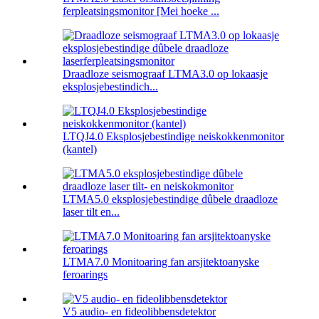
ferpleatsingsmonitor [Mei hoeke ...
Draadloze seismograaf LTMA3.0 op lokaasje
eksplosjebestindich...
LTQJ4.0 Eksplosjebestindige neiskokkenmonitor
(kantel)
LTMA5.0 eksplosjebestindige dûbele draadloze
laser tilt en...
LTMA7.0 Monitoaring fan arsjitektoanyske
feroarings
V5 audio- en fideolibbensdetektor