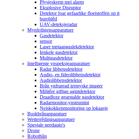
Plysjeskerm mei alarm
Eksplosive Disruptor
Detektor foar gefaarlike floeistoffen op it
buroblêd
UAV-deteksjeradar
Mynfeiligensapparatuer
Gasdetektor
sensor
Laser metaangaslekdetektor
Ienkele gasdetektor
Multigasdetektor
Intelligente ynspeksjeapparatuer
Radar libbensdetektor
Audio- en fideolibbensdetektor
Audiolibbensdetektor
Brân ynfraread termyske imager
Militêre giftige agintdetektor
Draadloze gearstalde gasdetektor
Radarmonitor-ynstrumint
Neiskokkenmonitoring op lokaasje
Boskbrânapparatuer
Wetterrêdingsapparatuer
Spesjale needauto's
Drone
Robothûn