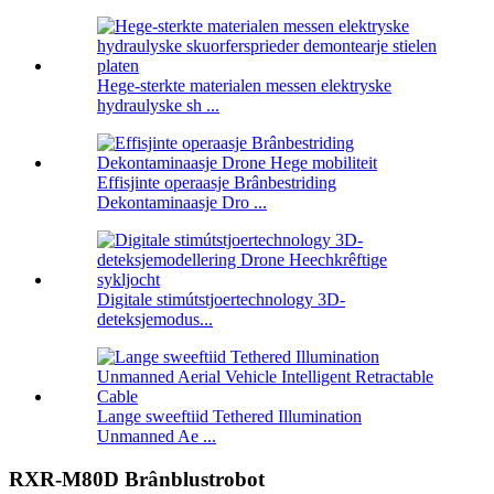
Hege-sterkte materialen messen elektryske
hydraulyske sh ...
Effisjinte operaasje Brânbestriding
Dekontaminaasje Dro ...
Digitale stimútstjoertechnology 3D-
deteksjemodus...
Lange sweeftiid Tethered Illumination
Unmanned Ae ...
RXR-M80D Brânblustrobot