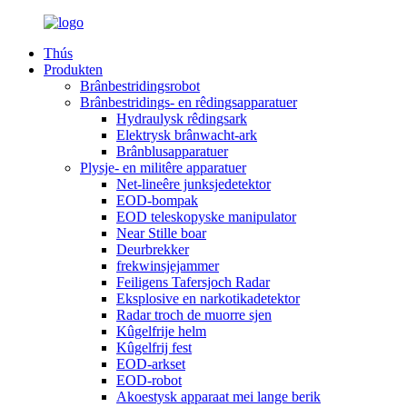
Thús
Produkten
Brânbestridingsrobot
Brânbestridings- en rêdingsapparatuer
Hydraulysk rêdingsark
Elektrysk brânwacht-ark
Brânblusapparatuer
Plysje- en militêre apparatuer
Net-lineêre junksjedetektor
EOD-bompak
EOD teleskopyske manipulator
Near Stille boar
Deurbrekker
frekwinsjejammer
Feiligens Tafersjoch Radar
Eksplosive en narkotikadetektor
Radar troch de muorre sjen
Kûgelfrije helm
Kûgelfrij fest
EOD-arkset
EOD-robot
Akoestysk apparaat mei lange berik