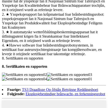
masine hat de ynspeksje fan it Nasjonaal Sintrum foar Tafersjoch en
Ynspeksje fan Kwaliteitsbehear foar Brânwachtapparatuer trochjûn,
en it orizjineel wurdt as referinsje levere.
2. ★ Ynspeksjerapport fan krûpmateriaal foar brânbestridingsrobot:
ynspeksjerapport fan it Nasjonaal Sintrum foar Tafersjoch en
Ynspeksje fan Produktkwaliteit foar Eksplosjebestindige Feiligens
fan Koalmynen
3. ★ It automatyske wetterôfslútingsbeskermingsapparaat hat it
útfiningpatent krigen fia it Steatskantoar foar Intellektueel
Eigendom, en it orizjineel wurdt as referinsje levere.
4. ★Hawwe software foar brânbestridingsrobotsystemen, in
sertifikaat foar auteursrjochtregistraasje fan kompjûtersoftware, en
leverje it orizjinele sertifikaat foar takomstige referinsje.
8. Sertifikaten en rapporten
8. Sertifikaten en rapporten
Foarige:
TS3 Draadloze Op ôfstân Betsjinne Reddingsboei
Folgjende:
Eksplosjebestindige brânwacht- en ferkenningsrobot