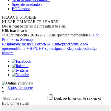
Spesjale needauto's
EOD-robot
FRAACH STJOERE:
KLEAR OM MEAR TE LEAREN
Der is neat better as it einresultaat te sjen.
Klik foar fraach
© Auteursrjocht - 2010-2025: Alle rjochten foarbehâlden.
Hot
Produkten
,
Sitemap
Respiratoire masker
,
Lornet-24
,
Anti-oproerhelm
,
Anti-
oproeruniform
,
VHF/UHF-stjoersignaal
,
Eksplosjebestindige
kamera
,
E-post ferstjoere
x
Druk op Enter om te sykjen of
ESC om te sluten