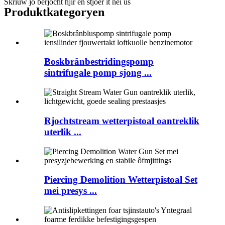
Skriuw jo berjocht hjir en stjoer it nei ús
Produktkategoryen
Boskbrânbestridingspomp
sintrifugale pomp sjong ...
Rjochtstream wetterpistoal oantreklik
uterlik ...
Piercing Demolition Wetterpistoal Set
mei presys ...