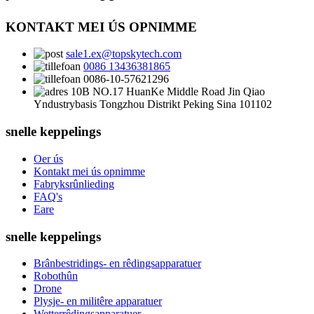
KONTAKT MEI ÚS OPNIMME
sale1.ex@topskytech.com
0086 13436381865
0086-10-57621296
10B NO.17 HuanKe Middle Road Jin Qiao
Yndustrybasis Tongzhou Distrikt Peking Sina 101102
snelle keppelings
Oer ús
Kontakt mei ús opnimme
Fabryksrûnlieding
FAQ's
Eare
snelle keppelings
Brânbestridings- en rêdingsapparatuer
Robothûn
Drone
Plysje- en militêre apparatuer
Wetterrêdingsapparatuer