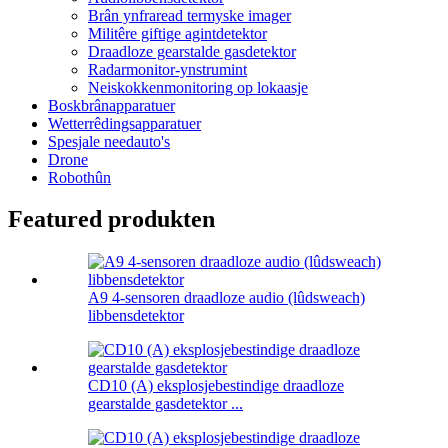
Brân ynfraread termyske imager
Militêre giftige agintdetektor
Draadloze gearstalde gasdetektor
Radarmonitor-ynstrumint
Neiskokkenmonitoring op lokaasje
Boskbrânapparatuer
Wetterrêdingsapparatuer
Spesjale needauto's
Drone
Robothûn
Featured produkten
A9 4-sensoren draadloze audio (lûdsweach)
libbensdetektor
CD10 (A) eksplosjebestindige draadloze
gearstalde gasdetektor ...