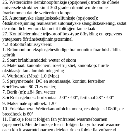
25. Wetterdichte riemknoopfunksje (opsjoneel): troch de dûbele
universele struktuer kin it 360 graden draaid wurde om te
foarkommen dat de wetterriem knopet
26. Automatyske slangútskeakelfunksje (opsjoneel):
ôfstânsbetsjinning realisearret automatyske slangútskeakeling, sadat
de robot licht werom kin nei it foltôgjen fan 'e taak
27. Kontrôleterminal: trije-proof box-type ôfbylding en gegevens
yntegreare ôfstânsbetsjinningsterminal
4.2 Robotbrânblussysteem:
1. Brânmonitor: eksplosjebestindige brânmonitor foar húshâldlik
gebrûk
2. Soart brânblusmiddel: wetter of skom
3. Materiaal: kanonlichem: roestfrij stiel, kanonkop: hurde
oksidaasje fan aluminiumlegering
4. Wurkdruk (Mpa): 1.0 (Mpa)
5. Spraymetoade: DC en atomisaasje, kontinu ferstelber
6.★Flowrate: 80.7L/s wetter,
7. Berik (m): ≥84.6m, wetter
8.★Rotaasjehoek: horizontaal -90°～90°, fertikaal 28°～90°
9. Maksimale spuithoek: 120°
10. Folchkamera: Wetterkanonfolchkamera, resolúsje is 1080P, de
breedhoek is 60°
11. Funksje foar it folgjen fan ynfraread waarmteboarnen
(opsjoneel): Mei de funksje foar it folgjen fan ynfraread waarme
each kin it waarmteboarnen detektearje en folgje fia ynfraread