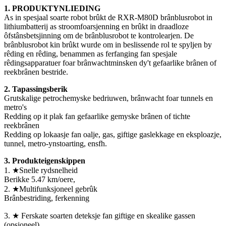
1. PRODUKTYNLIEDING
As in spesjaal soarte robot brûkt de RXR-M80D brânblusrobot in
lithiumbatterij as stroomfoarsjenning en brûkt in draadloze
ôfstânsbetsjinning om de brânblusrobot te kontrolearjen. De
brânblusrobot kin brûkt wurde om in beslissende rol te spyljen by
rêding en rêding, benammen as ferfanging fan spesjale
rêdingsapparatuer foar brânwachtminsken dy't gefaarlike brânen of
reekbrânen bestride.
2. Tapassingsberik
Grutskalige petrochemyske bedriuwen, brânwacht foar tunnels en
metro's
Redding op it plak fan gefaarlike gemyske brânen of tichte
reekbrânen
Redding op lokaasje fan oalje, gas, giftige gaslekkage en eksploazje,
tunnel, metro-ynstoarting, ensfh.
3. Produkteigenskippen
1. ★Snelle rydsnelheid
Berikke 5.47 km/oere,
2. ★Multifunksjoneel gebrûk
Brânbestriding, ferkenning
3. ★ Ferskate soarten deteksje fan giftige en skealike gassen
(opsjoneel)