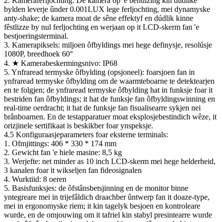
2. Kameraferljochting: De kamera op 'e behuizing kin dúdlike
bylden leverje ûnder 0.001LUX lege ferljochting, mei dynamyske
anty-shake; de ​​kamera moat de sêne effektyf en dúdlik kinne
fêstlizze by nul ferljochting en werjaan op it LCD-skerm fan 'e
bestjoeringsterminal.
3. Kamerapiksels: miljoen ôfbyldings mei hege definysje, resolúsje
1080P, breedhoek 60°
4. ★ Kamerabeskermingsnivo: IP68
5. Ynfraread termyske ôfbylding (opsjoneel): foarsjoen fan in
ynfraread termyske ôfbylding om de waarmteboarne te detektearjen
en te folgjen; de ynfraread termyske ôfbylding hat in funksje foar it
bestriden fan ôfbyldings; it hat de funksje fan ôfbyldingswinning en
real-time oerdracht; it hat de funksje fan fisualisearre sykjen nei
brânboarnen. En de testapparatuer moat eksplosjebestindich wêze, it
orizjinele sertifikaat is beskikber foar ynspeksje.
4.5 Konfiguraasjeparameters foar eksterne terminals:
1. Ofmjittings: 406 * 330 * 174 mm
2. Gewicht fan 'e hiele masine: 8,5 kg
3. Werjefte: net minder as 10 inch LCD-skerm mei hege helderheid,
3 kanalen foar it wikseljen fan fideosignalen
4. Wurktiid: 8 oeren
5. Basisfunksjes: de ôfstânsbetsjinning en de monitor binne
yntegreare mei in trijefâldich draachber ûntwerp fan it doaze-type,
mei in ergonomyske riem; it kin tagelyk besjoen en kontroleare
wurde, en de omjouwing om it tafriel kin stabyl presintearre wurde