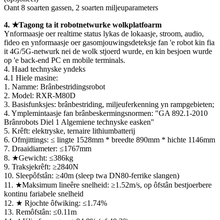
Oant 8 soarten gassen, 2 soarten miljeuparameters
4. ★Tagong ta it robotnetwurke wolkplatfoarm
Ynformaasje oer realtime status lykas de lokaasje, stroom, audio,
fideo en ynformaasje oer gasomjouwingsdeteksje fan 'e robot kin fia
it 4G/5G-netwurk nei de wolk stjoerd wurde, en kin besjoen wurde
op 'e back-end PC en mobile terminals.
4. Haad technyske yndeks
4.1 Hiele masine:
1. Namme: Brânbestridingsrobot
2. Model: RXR-M80D
3. Basisfunksjes: brânbestriding, miljeuferkenning yn rampgebieten;
4. Ymplemintaasje fan brânbeskermingsnormen: "GA 892.1-2010
Brânrobots Diel 1 Algemiene technyske easken"
5. Krêft: elektryske, ternaire lithiumbatterij
6. Ofmjittings: ≤ lingte 1528mm * breedte 890mm * hichte 1146mm
7. Draaidiameter: ≤1767mm
8. ★Gewicht: ≤386kg
9. Traksjekrêft: ≥2840N
10. Sleepôfstân: ≥40m (sleep twa DN80-ferrike slangen)
11. ★Maksimum lineêre snelheid: ≥1.52m/s, op ôfstân bestjoerbere
kontinu fariabele snelheid
12. ★ Rjochte ôfwiking: ≤1.74%
13. Remôfstân: ≤0.11m