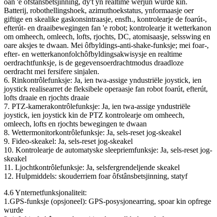
oan 'e ôfstânsbetsjinning, dy't yn realtime werjûn wurde kin.
Batterij, robothellingshoek, azimuthoekstatus, ynformaasje oer
giftige en skealike gaskonsintraasje, ensfh., kontrolearje de foarút-,
efterút- en draaibewegingen fan 'e robot; kontrolearje it wetterkanon
om omheech, omleech, lofts, rjochts, DC, atomisaasje, selsswing en
oare aksjes te dwaan. Mei ôfbyldings-anti-shake-funksje; mei foar-,
efter- en wetterkanonfolchôfbyldingsakwisysje en realtime
oerdrachtfunksje, is de gegevensoerdrachtmodus draadloze
oerdracht mei fersifere sinjalen.
6. Rinkontrôlefunksje: Ja, ien twa-assige yndustriële joystick, ien
joystick realisearret de fleksibele operaasje fan robot foarút, efterút,
lofts draaie en rjochts draaie
7. PTZ-kamerakontrôlefunksje: Ja, ien twa-assige yndustriële
joystick, ien joystick kin de PTZ kontrolearje om omheech,
omleech, lofts en rjochts bewegingen te dwaan
8. Wettermonitorkontrôlefunksje: Ja, sels-reset jog-skeakel
9. Fideo-skeakel: Ja, sels-reset jog-skeakel
10. Kontrolearje de automatyske sleepriemfunksje: Ja, sels-reset jog-
skeakel
11. Ljochtkontrôlefunksje: Ja, selsfergrendeljende skeakel
12. Hulpmiddels: skouderriem foar ôfstânsbetsjinning, statyf
4.6 Ynternetfunksjonaliteit:
1.GPS-funksje (opsjoneel): GPS-posysjonearring, spoar kin opfrege
wurde