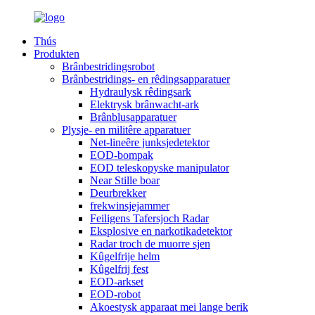
Thús
Produkten
Brânbestridingsrobot
Brânbestridings- en rêdingsapparatuer
Hydraulysk rêdingsark
Elektrysk brânwacht-ark
Brânblusapparatuer
Plysje- en militêre apparatuer
Net-lineêre junksjedetektor
EOD-bompak
EOD teleskopyske manipulator
Near Stille boar
Deurbrekker
frekwinsjejammer
Feiligens Tafersjoch Radar
Eksplosive en narkotikadetektor
Radar troch de muorre sjen
Kûgelfrije helm
Kûgelfrij fest
EOD-arkset
EOD-robot
Akoestysk apparaat mei lange berik