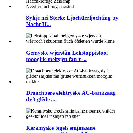
Sykje nei Sterke Ljochtferljochting by
Nacht H...
Gemyske wjerstân Lekstoppistool
mooglik meitsjen fan r ...
Draachbere elektryske AC-bankzaag
dy't glêde ...
Keramyske tegels snijmasine