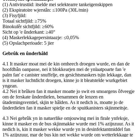
(1) Antivirustiid: itselde mei selektearre tankeigenskippen
(2) Ekspiratoire wjerstân: ≤100Pa (30L/min)
(3) Fisyfjild:
Totaal sichtfjild: ≥75%
Binokulêr sichtfjild: ≥60%
Sicht op 'e ûnderkant: ≥40°
(4) Maskerlekkagepersintaazje: ≤0,05%
(5) Opslachperioade: 5 jier
Gebrûk en ûnderhâld
4.1 It masker moat mei de kin omheech droegen wurde, en dan de
hoofdbân oanpasse, nei it blokkearjen mei de ynlaatpoarte fan 'e
palm fan' e canister snuffelje, en gesichtsmaskers tsjin lekkage, dan
is it masker luchtdicht droegen, kinne jo it bleatstelde wurkgebiet
yngean.
4.2 Nei it brûken fan it masker moatte jo swit en smoargens ôfveegje
om de ferskate ûnderdielen, benammen de lenzen en
útademingsventiel, skjin te hâlden. As it nedich is, moatte jo de
ûnderdielen fan it masker spielje en de spuitkanisters skjinmeitsje.
4.3 Nei gebrûk yn in natuerlike omjouwing mei in firale ynfeksje,
kinne it masker en de bus skjinmakke wurde mei 1% azijnzuur. As it
nedich is, kin it masker wekke wurde yn in desinfektantmiddel fan
1% azijnzuur, mar de bus kin net wekke wurde om wetterlekkage te