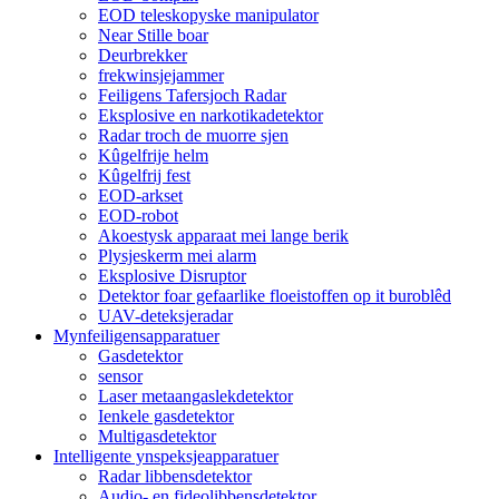
EOD teleskopyske manipulator
Near Stille boar
Deurbrekker
frekwinsjejammer
Feiligens Tafersjoch Radar
Eksplosive en narkotikadetektor
Radar troch de muorre sjen
Kûgelfrije helm
Kûgelfrij fest
EOD-arkset
EOD-robot
Akoestysk apparaat mei lange berik
Plysjeskerm mei alarm
Eksplosive Disruptor
Detektor foar gefaarlike floeistoffen op it buroblêd
UAV-deteksjeradar
Mynfeiligensapparatuer
Gasdetektor
sensor
Laser metaangaslekdetektor
Ienkele gasdetektor
Multigasdetektor
Intelligente ynspeksjeapparatuer
Radar libbensdetektor
Audio- en fideolibbensdetektor