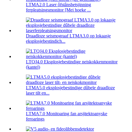
LTMA2.0 Laser ôfstânsbetsjinning
ferpleatsingsmonitor [Mei hoeke ...
Draadloze seismograaf LTMA3.0 op lokaasje
eksplosjebestindich...
LTQJ4.0 Eksplosjebestindige neiskokkenmonitor
(kantel)
LTMA5.0 eksplosjebestindige dûbele draadloze
laser tilt en...
LTMA7.0 Monitoaring fan arsjitektoanyske
feroarings