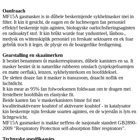
Oanfraach
MF15A gasmasker is in dûbele beskermjende sykhelmasker mei in
filter. It kin it gesicht, de eagen en de luchtwegen fan personiel
effektyf beskermje tsjin aginten, biologyske oarlochsfieringsaginten
en radioaktyf stof. It kin brûkt wurde foar yndustrieel, lânbou-,
medysk en wittenskiplik personiel yn ferskate sektoaren en ek foar
gebrûk troch it leger, de plysje en de boargerlike ferdigening.
Gearstalling en skaaimerken
It bestiet benammen út maskerrespirators, dûbele kanisters en sa. It
masker bestiet út in natuerlike rubberen omslach (ynjeksjefoarmjen
en matte oerflak), lenzen, sykhelynterkom en hoofddeksel.
De sletten doaze fan it masker is transzoom, draacht noflik en
luchtdicht.
It kin mear as 95% fan folwoeksenen foldwaan om te dragen mei
ferstelbere hoofdbân en elastyske fit.
Beide kanten fan 'e maskerkanisters binne fol mei
kwaliteitsaktivearre koalstof of aktivearre koalstof - in katalysator
kin beskermje tsjin ferskate soarten aginten, en de wjerstân is lyts en
lichtgewicht.
MF15A gasmasker is makke neffens de nasjonale standert GB2890-
2009 "Respiratory Protection self-absorption filter respirators".
Technyske spesifikaasjes