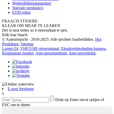
Wetterrêdingsapparatuer
Spesjale needauto's
EOD-robot
FRAACH STJOERE:
KLEAR OM MEAR TE LEAREN
Der is neat better as it einresultaat te sjen.
Klik foar fraach
© Auteursrjocht - 2010-2025: Alle rjochten foarbehâlden.
Hot
Produkten
,
Sitemap
Lornet-24
,
VHF/UHF-stjoersignaal
,
Eksplosjebestindige kamera
,
Respiratoire masker
,
Anti-oproeruniform
,
Anti-oproerhelm
,
E-post ferstjoere
x
Druk op Enter om te sykjen of
ESC om te sluten