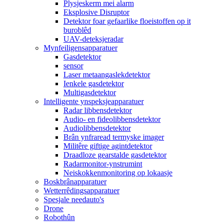
Plysjeskerm mei alarm
Eksplosive Disruptor
Detektor foar gefaarlike floeistoffen op it
buroblêd
UAV-deteksjeradar
Mynfeiligensapparatuer
Gasdetektor
sensor
Laser metaangaslekdetektor
Ienkele gasdetektor
Multigasdetektor
Intelligente ynspeksjeapparatuer
Radar libbensdetektor
Audio- en fideolibbensdetektor
Audiolibbensdetektor
Brân ynfraread termyske imager
Militêre giftige agintdetektor
Draadloze gearstalde gasdetektor
Radarmonitor-ynstrumint
Neiskokkenmonitoring op lokaasje
Boskbrânapparatuer
Wetterrêdingsapparatuer
Spesjale needauto's
Drone
Robothûn