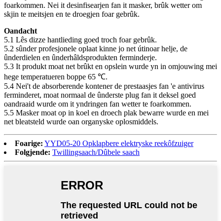
foarkommen. Nei it desinfisearjen fan it masker, brûk wetter om
skjin te meitsjen en te droegjen foar gebrûk.
Oandacht
5.1 Lês dizze hantlieding goed troch foar gebrûk.
5.2 sûnder profesjonele oplaat kinne jo net útinoar helje, de
ûnderdielen en ûnderhâldsprodukten ferminderje.
5.3 It produkt moat net brûkt en opslein wurde yn in omjouwing mei
hege temperatueren boppe 65 ℃.
5.4 Nei't de absorberende kontener de prestaasjes fan 'e antivirus
ferminderet, moat normaal de ûnderste plug fan it deksel goed
oandraaid wurde om it yndringen fan wetter te foarkommen.
5.5 Masker moat op in koel en droech plak bewarre wurde en mei
net bleatsteld wurde oan organyske oplosmiddels.
Foarige:
YYD05-20 Opklapbere elektryske reekôfzuiger
Folgjende:
Twillingsaach/Dûbele saach