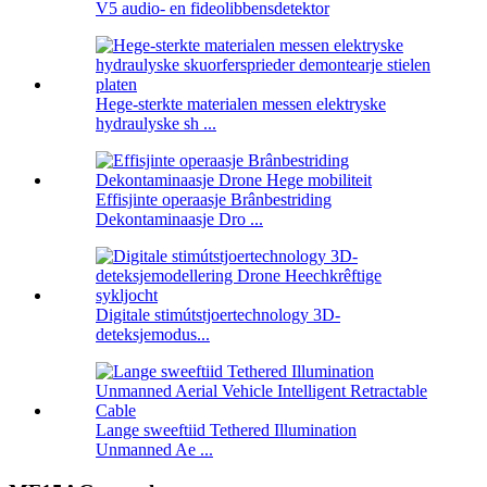
V5 audio- en fideolibbensdetektor
Hege-sterkte materialen messen elektryske
hydraulyske sh ...
Effisjinte operaasje Brânbestriding
Dekontaminaasje Dro ...
Digitale stimútstjoertechnology 3D-
deteksjemodus...
Lange sweeftiid Tethered Illumination
Unmanned Ae ...