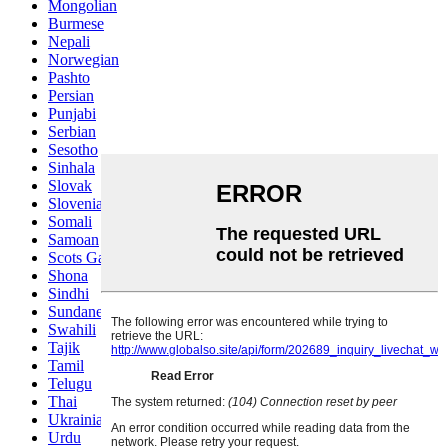
Mongolian
Burmese
Nepali
Norwegian
Pashto
Persian
Punjabi
Serbian
Sesotho
Sinhala
Slovak
Slovenian
Somali
Samoan
Scots Gaelic
Shona
Sindhi
Sundanese
Swahili
Tajik
Tamil
Telugu
Thai
Ukrainian
Urdu