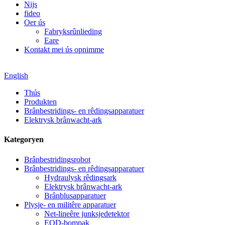
Nijs
fideo
Oer ús
Fabryksrûnlieding
Eare
Kontakt mei ús opnimme
English
Thús
Produkten
Brânbestridings- en rêdingsapparatuer
Elektrysk brânwacht-ark
Kategoryen
Brânbestridingsrobot
Brânbestridings- en rêdingsapparatuer
Hydraulysk rêdingsark
Elektrysk brânwacht-ark
Brânblusapparatuer
Plysje- en militêre apparatuer
Net-lineêre junksjedetektor
EOD-bompak