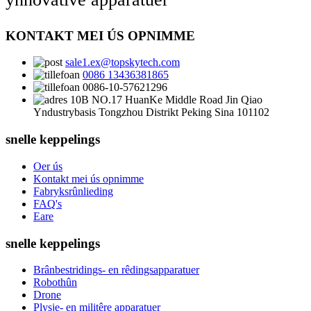
KONTAKT MEI ÚS OPNIMME
sale1.ex@topskytech.com
0086 13436381865
0086-10-57621296
10B NO.17 HuanKe Middle Road Jin Qiao
Yndustrybasis Tongzhou Distrikt Peking Sina 101102
snelle keppelings
Oer ús
Kontakt mei ús opnimme
Fabryksrûnlieding
FAQ's
Eare
snelle keppelings
Brânbestridings- en rêdingsapparatuer
Robothûn
Drone
Plysje- en militêre apparatuer