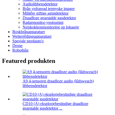
Audiolibbensdetektor
Brân ynfraread termyske imager
Militêre giftige agintdetektor
Draadloze gearstalde gasdetektor
Radarmonitor-ynstrumint
Neiskokkenmonitoring op lokaasje
Boskbrânapparatuer
Wetterrêdingsapparatuer
Spesjale needauto's
Drone
Robothûn
Featured produkten
A9 4-sensoren draadloze audio (lûdsweach)
libbensdetektor
CD10 (A) eksplosjebestindige draadloze
gearstalde gasdetektor ...