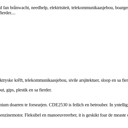
ânwacht, needhelp, elektrisiteit, telekommunikaasjebou, boargerlike ar
erder....
yske krêft, telekommunikaasjebou, sivile arsjitektuer, sloop en sa fier
t, gips, plestik en sa fierder.
aluminium doarren te forsearjen. CDE2530 is feilich en betrouber. In yntel
nzinemotor. Fleksibel en manoeuvreerber, it is geskikt foar de measte