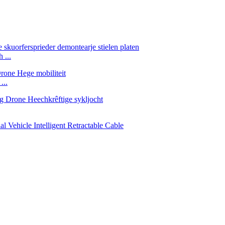
 ...
...