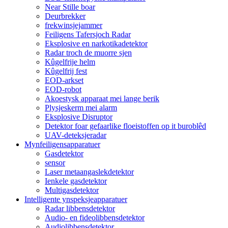
Near Stille boar
Deurbrekker
frekwinsjejammer
Feiligens Tafersjoch Radar
Eksplosive en narkotikadetektor
Radar troch de muorre sjen
Kûgelfrije helm
Kûgelfrij fest
EOD-arkset
EOD-robot
Akoestysk apparaat mei lange berik
Plysjeskerm mei alarm
Eksplosive Disruptor
Detektor foar gefaarlike floeistoffen op it buroblêd
UAV-deteksjeradar
Mynfeiligensapparatuer
Gasdetektor
sensor
Laser metaangaslekdetektor
Ienkele gasdetektor
Multigasdetektor
Intelligente ynspeksjeapparatuer
Radar libbensdetektor
Audio- en fideolibbensdetektor
Audiolibbensdetektor