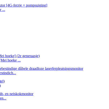
 ...
Mei hoeke ...
tindich...
)
en...