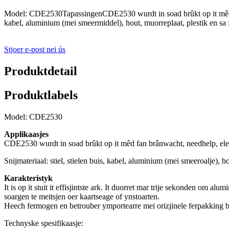
Model: CDE2530TapassingenCDE2530 wurdt in soad brûkt op it mêd fan br
kabel, aluminium (mei smeermiddel), hout, muorreplaat, plestik en sa fi
Stjoer e-post nei ús
Produktdetail
Produktlabels
Model: CDE2530
Applikaasjes
CDE2530 wurdt in soad brûkt op it mêd fan brânwacht, needhelp, elektr
Snijmateriaal: stiel, stielen buis, kabel, aluminium (mei smeeroalje), hou
Karakteristyk
It is op it stuit it effisjintste ark. It duorret mar trije sekonden om 
soargen te meitsjen oer kaartseage of ynstoarten.
Heech fermogen en betrouber ymportearre mei orizjinele ferpakking be
Technyske spesifikaasje: