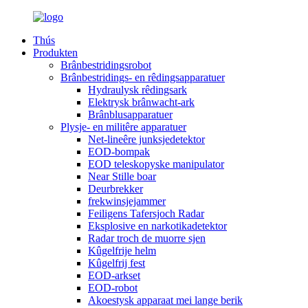
Thús
Produkten
Brânbestridingsrobot
Brânbestridings- en rêdingsapparatuer
Hydraulysk rêdingsark
Elektrysk brânwacht-ark
Brânblusapparatuer
Plysje- en militêre apparatuer
Net-lineêre junksjedetektor
EOD-bompak
EOD teleskopyske manipulator
Near Stille boar
Deurbrekker
frekwinsjejammer
Feiligens Tafersjoch Radar
Eksplosive en narkotikadetektor
Radar troch de muorre sjen
Kûgelfrije helm
Kûgelfrij fest
EOD-arkset
EOD-robot
Akoestysk apparaat mei lange berik