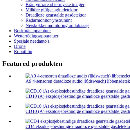
Brân ynfraread termyske imager
Militêre giftige agintdetektor
Draadloze gearstalde gasdetektor
Radarmonitor-ynstrumint
Neiskokkenmonitoring op lokaasje
Boskbrânapparatuer
Wetterrêdingsapparatuer
Spesjale needauto's
Drone
Robothûn
Featured produkten
A9 4-sensoren draadloze audio (lûdsweach) libbensdetek
CD10 (A) eksplosjebestindige draadloze gearstalde gasdet
CD10 (A) eksplosjebestindige draadloze gearstalde gasdet
CD4 eksplosjebestindige draadloze gearstalde gasdetekto