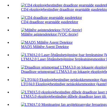
CD4 eksplosjebestindige draadloze gearstalde gasdetektor
CD4 draadloze gearstalde gasdetektor
Militêre agintendetektor [VOC-ferzje]
MAD5 Militêre Agent Detektor
LTMA2.0 Laser ôfstânsbetsjinning ferpleatsingsmonitor [
Draadloze seismograaf LTMA3.0 op lokaasje eksplosjebes
LTQJ4.0 Eksplosjebestindige neiskokkenmonitor (kantel
LTMA5.0 eksplosjebestindige dûbele draadloze laser tilt 