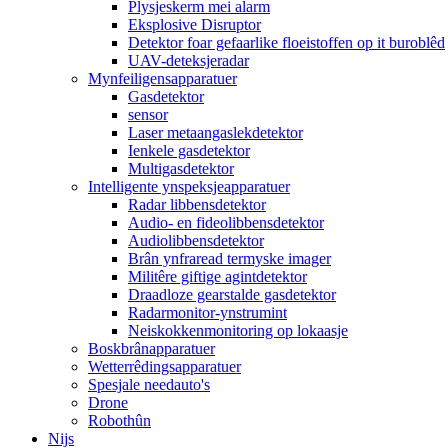
Plysjeskerm mei alarm
Eksplosive Disruptor
Detektor foar gefaarlike floeistoffen op it buroblêd
UAV-deteksjeradar
Mynfeiligensapparatuer
Gasdetektor
sensor
Laser metaangaslekdetektor
Ienkele gasdetektor
Multigasdetektor
Intelligente ynspeksjeapparatuer
Radar libbensdetektor
Audio- en fideolibbensdetektor
Audiolibbensdetektor
Brân ynfraread termyske imager
Militêre giftige agintdetektor
Draadloze gearstalde gasdetektor
Radarmonitor-ynstrumint
Neiskokkenmonitoring op lokaasje
Boskbrânapparatuer
Wetterrêdingsapparatuer
Spesjale needauto's
Drone
Robothûn
Nijs