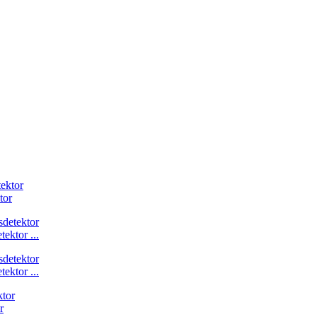
tor
ektor ...
ektor ...
r