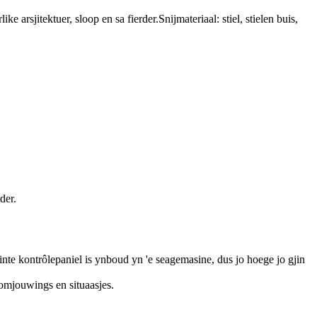
sjitektuer, sloop en sa fierder.Snijmateriaal: stiel, stielen buis,
der.
liginte kontrôlepaniel is ynboud yn 'e seagemasine, dus jo hoege jo gjin
 omjouwings en situaasjes.