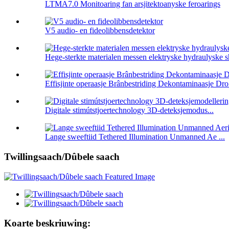
LTMA7.0 Monitoaring fan arsjitektoanyske feroarings
V5 audio- en fideolibbensdetektor
Hege-sterkte materialen messen elektryske hydraulyske sh
Effisjinte operaasje Brânbestriding Dekontaminaasje Dro 
Digitale stimútstjoertechnology 3D-deteksjemodus...
Lange sweeftiid Tethered Illumination Unmanned Ae ...
Twillingsaach/Dûbele saach
Koarte beskriuwing: