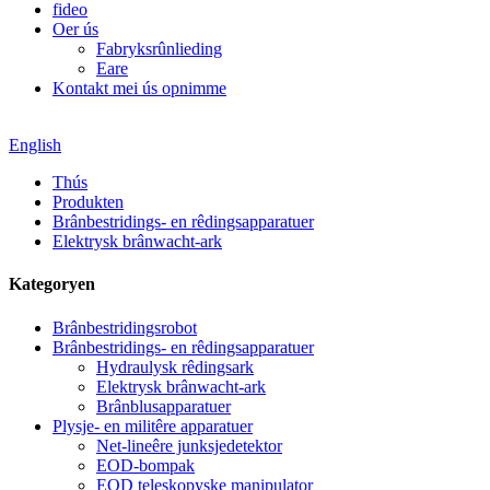
fideo
Oer ús
Fabryksrûnlieding
Eare
Kontakt mei ús opnimme
English
Thús
Produkten
Brânbestridings- en rêdingsapparatuer
Elektrysk brânwacht-ark
Kategoryen
Brânbestridingsrobot
Brânbestridings- en rêdingsapparatuer
Hydraulysk rêdingsark
Elektrysk brânwacht-ark
Brânblusapparatuer
Plysje- en militêre apparatuer
Net-lineêre junksjedetektor
EOD-bompak
EOD teleskopyske manipulator