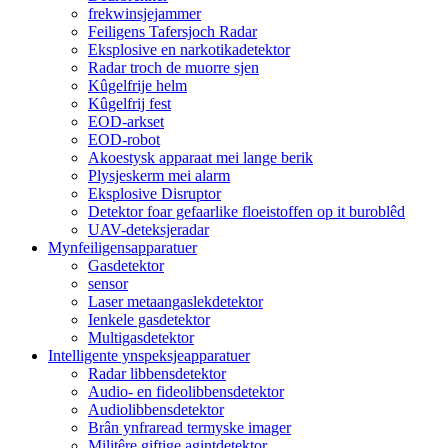
frekwinsjejammer
Feiligens Tafersjoch Radar
Eksplosive en narkotikadetektor
Radar troch de muorre sjen
Kûgelfrije helm
Kûgelfrij fest
EOD-arkset
EOD-robot
Akoestysk apparaat mei lange berik
Plysjeskerm mei alarm
Eksplosive Disruptor
Detektor foar gefaarlike floeistoffen op it buroblêd
UAV-deteksjeradar
Mynfeiligensapparatuer
Gasdetektor
sensor
Laser metaangaslekdetektor
Ienkele gasdetektor
Multigasdetektor
Intelligente ynspeksjeapparatuer
Radar libbensdetektor
Audio- en fideolibbensdetektor
Audiolibbensdetektor
Brân ynfraread termyske imager
Militêre giftige agintdetektor