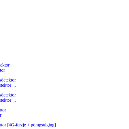
tor
ektor ...
ektor ...
r