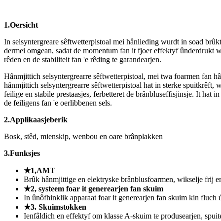
1.
Oersicht
In selsyntergreare sêftwetterpistoal mei hânlieding wurdt in soad brû
dermei omgean, sadat de momentum fan it fjoer effektyf ûnderdrukt wurd
rêden en de stabiliteit fan 'e rêding te garandearjen.
Hânmjittich selsyntergrearre sêftwetterpistoal, mei twa foarmen fan hân
hânmjittich selsyntergrearre sêftwetterpistoal hat in sterke spuitkrêft,
feilige en stabile prestaasjes, ferbetteret de brânbluseffisjinsje. It h
de feiligens fan 'e oerlibbenen sels.
2.
Applikaasjeberik
Bosk, stêd, mienskip, wenbou en oare brânplakken
3.
Funksjes
★1,
AMT
Brûk hânmjittige en elektryske brânblusfoarmen, wikselje frij 
★2, systeem foar it generearjen fan skuim
In ûnôfhinklik apparaat foar it generearjen fan skuim kin fluch 
★3. Skuimstokken
Ienfâldich en effektyf om klasse A-skuim te produsearjen, spuit