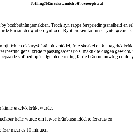
Twilling3
Hân selsstannich sêft wetterpistoal
kt by boskbrânûngemakken. Troch syn rappe ferspriedingssnelheid en rela
e kin sûnder gruttere ynfloed. By it brûken fan in selsyntergreare sêft
mjittich en elektrysk brânblusmiddel, frije skeakel en kin tagelyk brûkt 
 wearbestindigens, brede tapassingsscenario's, maklik te dragen gewicht, f
at in bepaalde ynfloed op 'e algemiene rêding fan' e brânomjouwing en de t
en kinne tagelyk brûkt wurde.
útelkoar helle wurde om it type brânblusmiddel te fergrutsjen.
e foar mear as 10 minuten.