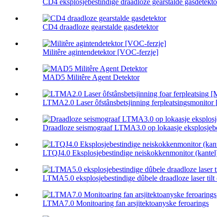
CD4 eksplosjebestindige draadloze gearstalde gasdetektor
CD4 draadloze gearstalde gasdetektor
Militêre agintendetektor [VOC-ferzje]
MAD5 Militêre Agent Detektor
LTMA2.0 Laser ôfstânsbetsjinning ferpleatsingsmonitor [
Draadloze seismograaf LTMA3.0 op lokaasje eksplosjebes
LTQJ4.0 Eksplosjebestindige neiskokkenmonitor (kantel
LTMA5.0 eksplosjebestindige dûbele draadloze laser tilt 
LTMA7.0 Monitoaring fan arsjitektoanyske feroarings