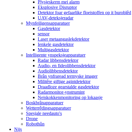
Plysjeskerm mei alarm
Eksplosive Disruptor
Detektor foar gefaarlike floeistoffen op it buroblêd
UAV-deteksjeradar
Mynfeiligensapparatuer
Gasdetektor
sensor
Laser metaangaslekdetektor
Ienkele gasdetektor
Multigasdetektor
Intelligente ynspeksjeapparatuer
Radar libbensdetektor
Audio- en fideolibbensdetektor
Audiolibbensdetektor
Brân ynfraread termyske imager
Militêre giftige agintdetektor
Draadloze gearstalde gasdetektor
Radarmonitor-ynstrumint
Neiskokkenmonitoring op lokaasje
Boskbrânapparatuer
Wetterrêdingsapparatuer
Spesjale needauto's
Drone
Robothûn
Nijs