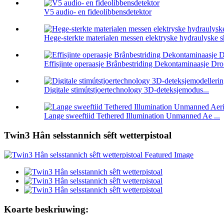
V5 audio- en fideolibbensdetektor
Hege-sterkte materialen messen elektryske hydraulyske sh
Effisjinte operaasje Brânbestriding Dekontaminaasje Dro 
Digitale stimútstjoertechnology 3D-deteksjemodus...
Lange sweeftiid Tethered Illumination Unmanned Ae ...
Twin3 Hân selsstannich sêft wetterpistoal
Koarte beskriuwing: