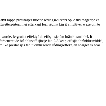
tyf rappe prestaasjes moatte rêdingswurkers op 'e tiid reagearje en
wetterpistoal mei efterkant foar rêding kin it yntuïtiver wêze om te
wurde, fergruttet effektyf de effisjinsje fan brânblusmiddel. It
erbetteret de brânbluseffisjinsje fan 2-3 kear, effisjint brânblusmiddel,
ydlike prestaasjes fan it omlizzende rêdingseffekt, en soarget ek foar