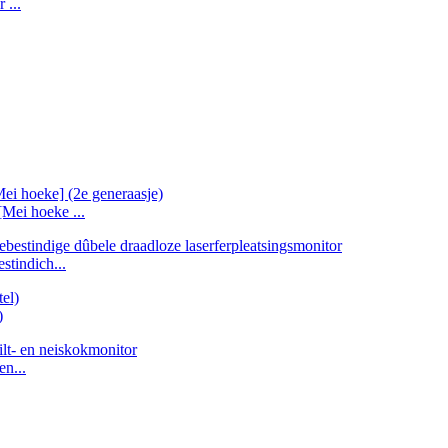
 ...
Mei hoeke ...
tindich...
)
en...