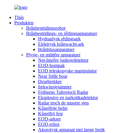
Thús
Produkten
Brânbestridingsrobot
Brânbestridings- en rêdingsapparatuer
Hydraulysk rêdingsark
Elektrysk brânwacht-ark
Brânblusapparatuer
Plysje- en militêre apparatuer
Net-lineêre junksjedetektor
EOD-bompak
EOD teleskopyske manipulator
Near Stille boar
Deurbrekker
frekwinsjejammer
Feiligens Tafersjoch Radar
Eksplosive en narkotikadetektor
Radar troch de muorre sjen
Kûgelfrije helm
Kûgelfrij fest
EOD-arkset
EOD-robot
Akoestysk apparaat mei lange berik