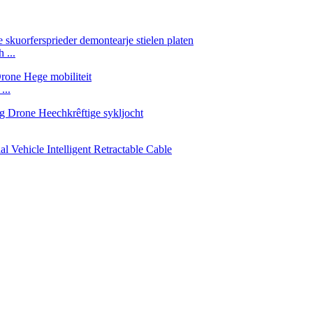
 ...
...