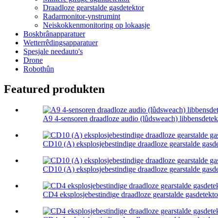
Draadloze gearstalde gasdetektor
Radarmonitor-ynstrumint
Neiskokkenmonitoring op lokaasje
Boskbrânapparatuer
Wetterrêdingsapparatuer
Spesjale needauto's
Drone
Robothûn
Featured produkten
A9 4-sensoren draadloze audio (lûdsweach) libbensdetek
CD10 (A) eksplosjebestindige draadloze gearstalde gasdet
CD10 (A) eksplosjebestindige draadloze gearstalde gasdet
CD4 eksplosjebestindige draadloze gearstalde gasdetekto