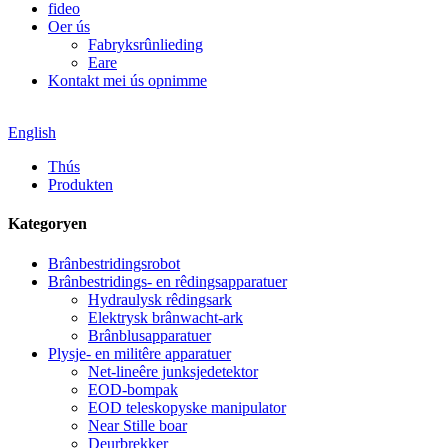
fideo
Oer ús
Fabryksrûnlieding
Eare
Kontakt mei ús opnimme
English
Thús
Produkten
Kategoryen
Brânbestridingsrobot
Brânbestridings- en rêdingsapparatuer
Hydraulysk rêdingsark
Elektrysk brânwacht-ark
Brânblusapparatuer
Plysje- en militêre apparatuer
Net-lineêre junksjedetektor
EOD-bompak
EOD teleskopyske manipulator
Near Stille boar
Deurbrekker