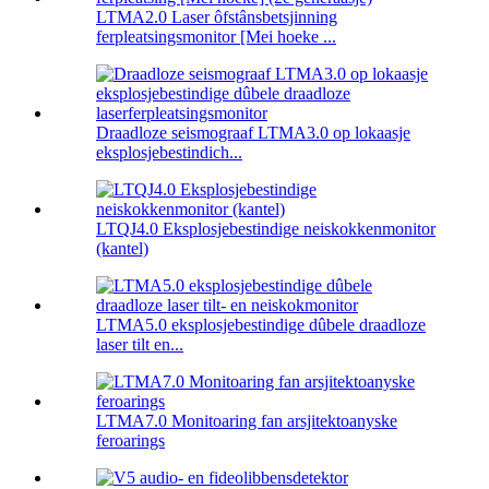
LTMA2.0 Laser ôfstânsbetsjinning
ferpleatsingsmonitor [Mei hoeke ...
Draadloze seismograaf LTMA3.0 op lokaasje
eksplosjebestindich...
LTQJ4.0 Eksplosjebestindige neiskokkenmonitor
(kantel)
LTMA5.0 eksplosjebestindige dûbele draadloze
laser tilt en...
LTMA7.0 Monitoaring fan arsjitektoanyske
feroarings