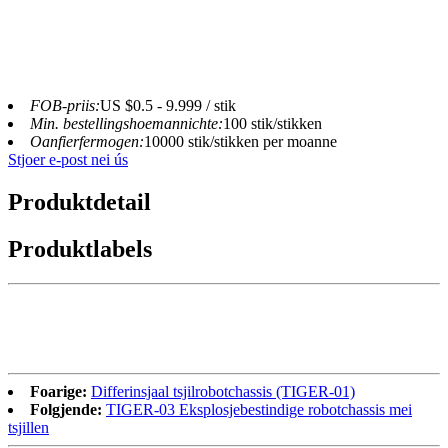
FOB-priis:
US $0.5 - 9.999 / stik
Min. bestellingshoemannichte:
100 stik/stikken
Oanfierfermogen:
10000 stik/stikken per moanne
Stjoer e-post nei ús
Produktdetail
Produktlabels
Foarige:
Differinsjaal tsjilrobotchassis (TIGER-01)
Folgjende:
TIGER-03 Eksplosjebestindige robotchassis mei
tsjillen