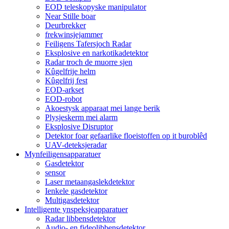
EOD teleskopyske manipulator
Near Stille boar
Deurbrekker
frekwinsjejammer
Feiligens Tafersjoch Radar
Eksplosive en narkotikadetektor
Radar troch de muorre sjen
Kûgelfrije helm
Kûgelfrij fest
EOD-arkset
EOD-robot
Akoestysk apparaat mei lange berik
Plysjeskerm mei alarm
Eksplosive Disruptor
Detektor foar gefaarlike floeistoffen op it buroblêd
UAV-deteksjeradar
Mynfeiligensapparatuer
Gasdetektor
sensor
Laser metaangaslekdetektor
Ienkele gasdetektor
Multigasdetektor
Intelligente ynspeksjeapparatuer
Radar libbensdetektor
Audio- en fideolibbensdetektor