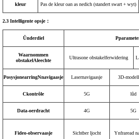
kleur
Pas de kleur oan as nedich (standert swart + wyt)
2.3 Intelligente opsje
：
Ûnderdiel
P
paramete
Waarnommen
Ultrasone obstakelferwidering
L
obstakel
A
leechte
Posysjonearring
N
navigaasje
Lasernavigaasje
3D-modell
C
kontrôle
5G
lûd
D
ata-oerdracht
4G
5G
Fideo-observaasje
Sichtber ljocht
Ynfraread na