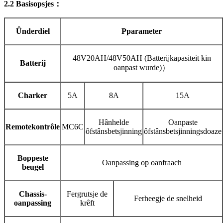
2.2 Basisopsjes
：
Ûnderdiel
P
parameter
48V20AH/48V50AH (Batterijkapasiteit kin
Batterij
oanpast wurde)
）
C
harker
5A
8A
15A
Hânhelde
Oanpaste
R
emotekontrôle
MC6C
ôfstânsbetsjinning
ôfstânsbetsjinningsdoaze
Boppeste
Oanpassing op oanfraach
beugel
Chassis-
Fergrutsje de
Ferheegje de snelheid
oanpassing
krêft