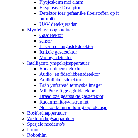
Plysjeskerm mei alarm
Eksplosive Disruptor
Detektor foar gefaarlike floeistoffen op it
buroblêd
UAV-deteksjeradar
Mynfeiligensapparatuer
Gasdetektor
sensor
Laser metaangaslekdetektor
Ienkele gasdetektor
Multigasdetektor
Intelligente ynspeksjeapparatuer
Radar libbensdetektor
Audio- en fideolibbensdetektor
Audiolibbensdetektor
Brân ynfraread termyske imager
Militêre giftige agintdetektor
Draadloze gearstalde gasdetektor
Radarmonitor-ynstrumint
Neiskokkenmonitoring op lokaasje
Boskbrânapparatuer
Wetterrêdingsapparatuer
Spesjale needauto's
Drone
Robothûn