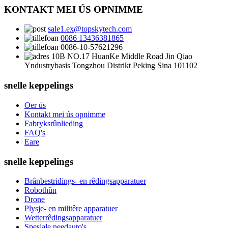
KONTAKT MEI ÚS OPNIMME
sale1.ex@topskytech.com
0086 13436381865
0086-10-57621296
10B NO.17 HuanKe Middle Road Jin Qiao
Yndustrybasis Tongzhou Distrikt Peking Sina 101102
snelle keppelings
Oer ús
Kontakt mei ús opnimme
Fabryksrûnlieding
FAQ's
Eare
snelle keppelings
Brânbestridings- en rêdingsapparatuer
Robothûn
Drone
Plysje- en militêre apparatuer
Wetterrêdingsapparatuer
Spesjale needauto's