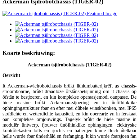
Ackerman tsjilrobotchassis (TIGER-02)
Koarte beskriuwing:
A
ckerman tsjilrobotchassis
(
TIGER-02
)
Oersicht
It Ackerman-wielrobotchassis brûkt lithiumbatterijkrêft as chassis-
stroomboarne, brûkt draadloze ôfstânsbetsjinning om it chassis op
ôfstân te bestjoeren, en kin komplekse operaasjemodi oanpasse. De
hiele masine brûkt Ackerman-stjoering en in ûnôfhinklike
ophingingstruktuer foar en efter mei dûbele winskbonken, mei IP65
stofdichte en wetterdichte kapasiteit, en kin operearje yn in ferskaat
oan komplekse omjouwings. Tagelyk brûkt de hiele masine in
modulêr ûntwerp, fjouwer ûnôfhinklike ophingingen, elektryske
kontrôlekasten lofts en rjochts en batterijen kinne fluch útelkoar
helle wurde foar ûnderhâld en ferfanging. It kin wurde foarsjoen fan