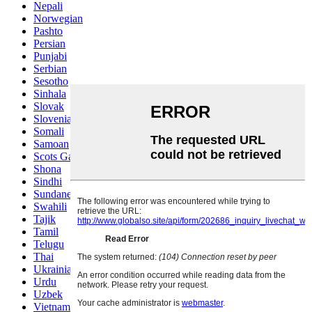
Nepali
Norwegian
Pashto
Persian
Punjabi
Serbian
Sesotho
Sinhala
Slovak
Slovenian
Somali
Samoan
Scots Gaelic
Shona
Sindhi
Sundanese
Swahili
Tajik
Tamil
Telugu
Thai
Ukrainian
Urdu
Uzbek
Vietnamese