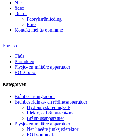
Nijs
fideo
Oer ús
Fabryksrûnlieding
Eare
Kontakt mei ús opnimme
English
Thús
Produkten
Plysje- en militêre apparatuer
EOD-robot
Kategoryen
Brânbestridingsrobot
Brânbestridings- en rêdingsapparatuer
Hydraulysk rêdingsark
Elektrysk brânwacht-ark
Brânblusapparatuer
Plysje- en militêre apparatuer
Net-lineêre junksjedetektor
EOD-bompak