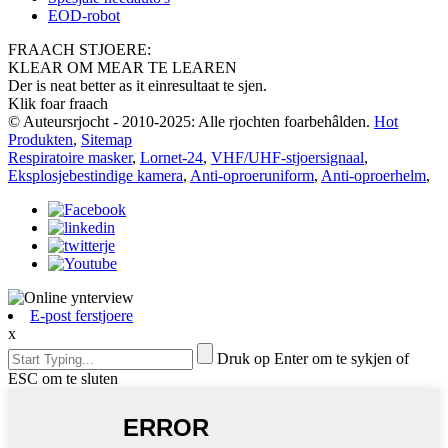
EOD-robot
FRAACH STJOERE:
KLEAR OM MEAR TE LEAREN
Der is neat better as it einresultaat te sjen.
Klik foar fraach
© Auteursrjocht - 2010-2025: Alle rjochten foarbehâlden.
Hot
Produkten
,
Sitemap
Respiratoire masker
,
Lornet-24
,
VHF/UHF-stjoersignaal
,
Eksplosjebestindige kamera
,
Anti-oproeruniform
,
Anti-oproerhelm
,
E-post ferstjoere
x
Druk op Enter om te sykjen of
ESC om te sluten