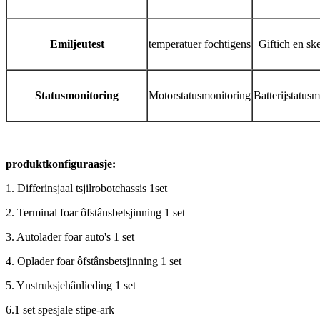
E
miljeutest
temperatuer fochtigens
Giftich en sk
Statusmonitoring
Motorstatusmonitoring
Batterijstatus
produktkonfiguraasje
:
1. Differinsjaal tsjilrobotchassis 1set
2. Terminal foar ôfstânsbetsjinning 1 set
3. Autolader foar auto's 1 set
4. Oplader foar ôfstânsbetsjinning 1 set
5. Ynstruksjehânlieding 1 set
6.1 set spesjale stipe-ark