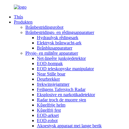
Thús
Produkten
Brânbestridingsrobot
Brânbestridings- en rêdingsapparatuer
Hydraulysk rêdingsark
Elektrysk brânwacht-ark
Brânblusapparatuer
Plysje- en militêre apparatuer
Net-lineêre junksjedetektor
EOD-bompak
EOD teleskopyske manipulator
Near Stille boar
Deurbrekker
frekwinsjejammer
Feiligens Tafersjoch Radar
Eksplosive en narkotikadetektor
Radar troch de muorre sjen
Kûgelfrije helm
Kûgelfrij fest
EOD-arkset
EOD-robot
Akoestysk apparaat mei lange berik