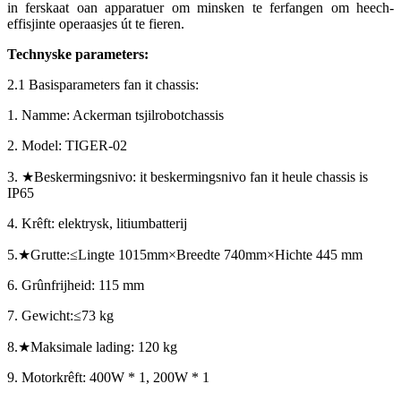
in ferskaat oan apparatuer om minsken te ferfangen om heech-
effisjinte operaasjes út te fieren.
Technyske parameters:
2.1 Basisparameters fan it chassis:
1. Namme: Ackerman tsjilrobotchassis
2. Model: TIGER-02
3.
★
Beskermingsnivo: it beskermingsnivo fan it heule chassis is
IP65
4. Krêft: elektrysk, litiumbatterij
5.
★
Grutte:
≤
Lingte 1015mm
×
Breedte 740mm
×
Hichte 445 mm
6. Grûnfrijheid: 115 mm
7. Gewicht:
≤
73 kg
8.
★
Maksimale lading: 120 kg
9. Motorkrêft: 400W * 1, 200W * 1