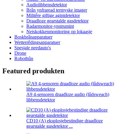
Audiolibbensdetektor
Brân ynfraread termyske imager
Militêre giftige agintdetektor
Draadloze gearstalde gasdetektor
Radarmonitor-ynstrumint
Neiskokkenmonitoring op lokaasje
Boskbrânapparatuer
Wetterrêdingsapparatuer
Spesjale needauto's
Drone
Robothûn
Featured produkten
A9 4-sensoren draadloze audio (lûdsweach)
libbensdetektor
CD10 (A) eksplosjebestindige draadloze
gearstalde gasdetektor ...