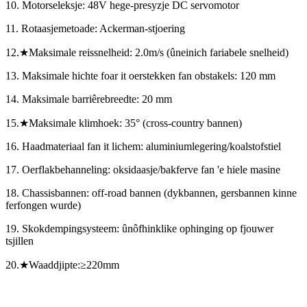
10. Motorseleksje: 48V hege-presyzje DC servomotor
11. Rotaasjemetoade: Ackerman-stjoering
12.
★
Maksimale reissnelheid: 2.0m/s (ûneinich fariabele snelheid)
13. Maksimale hichte foar it oerstekken fan obstakels: 120 mm
14. Maksimale barriêrebreedte: 20 mm
15.
★
Maksimale klimhoek: 35
°
(cross-country bannen)
16. Haadmateriaal fan it lichem: aluminiumlegering/koalstofstiel
17. Oerflakbehanneling: oksidaasje/bakferve fan 'e hiele masine
18. Chassisbannen: off-road bannen (dykbannen, gersbannen kinne
ferfongen wurde)
19. Skokdempingsysteem: ûnôfhinklike ophinging op fjouwer
tsjillen
20.
★
Waaddjipte:
≥
220mm