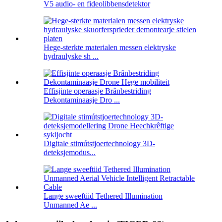
V5 audio- en fideolibbensdetektor
Hege-sterkte materialen messen elektryske
hydraulyske sh ...
Effisjinte operaasje Brânbestriding
Dekontaminaasje Dro ...
Digitale stimútstjoertechnology 3D-
deteksjemodus...
Lange sweeftiid Tethered Illumination
Unmanned Ae ...