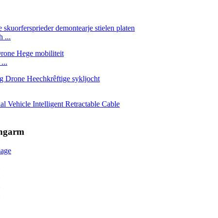
 ...
...
ingarm