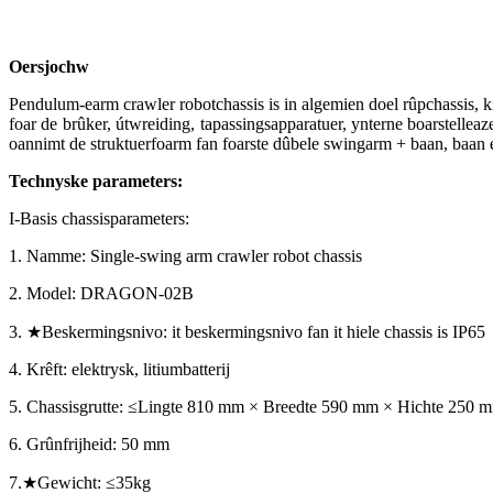
Oersjoch
w
Pendulum-earm crawler robotchassis is in algemien doel rûpchassis, kin
foar de brûker, útwreiding, tapassingsapparatuer, ynterne boarstelleaz
oannimt de struktuerfoarm fan foarste dûbele swingarm + baan, baan en
Technyske parameters:
I-Basis chassisparameters:
1. Namme: Single-swing arm crawler robot chassis
2. Model: DRAGON-02B
3. ★Beskermingsnivo: it beskermingsnivo fan it hiele chassis is IP65
4. Krêft: elektrysk, litiumbatterij
5. Chassisgrutte: ≤Lingte 810 mm × Breedte 590 mm × Hichte 250 
6. Grûnfrijheid: 50 mm
7.★Gewicht: ≤35kg