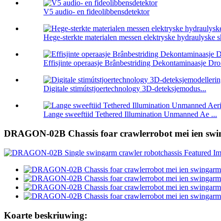
V5 audio- en fideolibbensdetektor
Hege-sterkte materialen messen elektryske hydraulyske sh
Effisjinte operaasje Brânbestriding Dekontaminaasje Dro 
Digitale stimútstjoertechnology 3D-deteksjemodus...
Lange sweeftiid Tethered Illumination Unmanned Ae ...
DRAGON-02B Chassis foar crawlerrobot mei ien sw
Koarte beskriuwing: