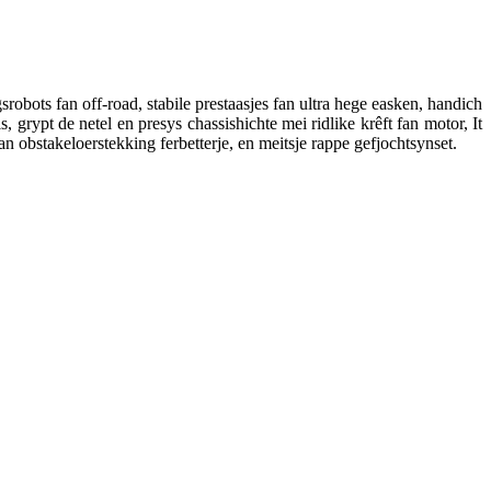
robots fan off-road, stabile prestaasjes fan ultra hege easken, handich
 grypt de netel en presys chassishichte mei ridlike krêft fan motor, It
 obstakeloerstekking ferbetterje, en meitsje rappe gefjochtsynset.