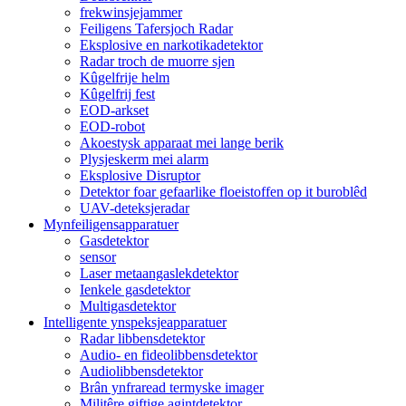
frekwinsjejammer
Feiligens Tafersjoch Radar
Eksplosive en narkotikadetektor
Radar troch de muorre sjen
Kûgelfrije helm
Kûgelfrij fest
EOD-arkset
EOD-robot
Akoestysk apparaat mei lange berik
Plysjeskerm mei alarm
Eksplosive Disruptor
Detektor foar gefaarlike floeistoffen op it buroblêd
UAV-deteksjeradar
Mynfeiligensapparatuer
Gasdetektor
sensor
Laser metaangaslekdetektor
Ienkele gasdetektor
Multigasdetektor
Intelligente ynspeksjeapparatuer
Radar libbensdetektor
Audio- en fideolibbensdetektor
Audiolibbensdetektor
Brân ynfraread termyske imager
Militêre giftige agintdetektor