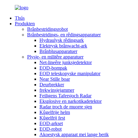
Thús
Produkten
Brânbestridingsrobot
Brânbestridings- en rêdingsapparatuer
Hydraulysk rêdingsark
Elektrysk brânwacht-ark
Brânblusapparatuer
Plysje- en militêre apparatuer
Net-lineêre junksjedetektor
EOD-bompak
EOD teleskopyske manipulator
Near Stille boar
Deurbrekker
frekwinsjejammer
Feiligens Tafersjoch Radar
Eksplosive en narkotikadetektor
Radar troch de muorre sjen
Kûgelfrije helm
Kûgelfrij fest
EOD-arkset
EOD-robot
Akoestysk apparaat mei lange berik