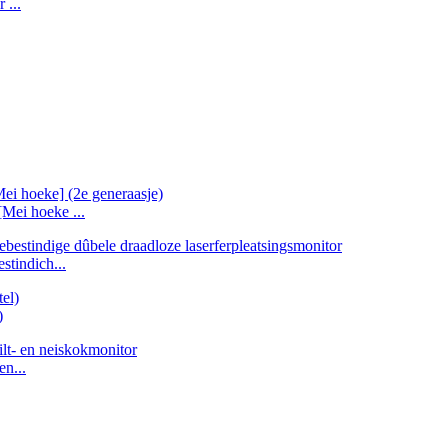
 ...
Mei hoeke ...
tindich...
)
en...