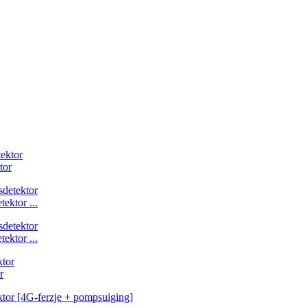
tor
ektor ...
ektor ...
r