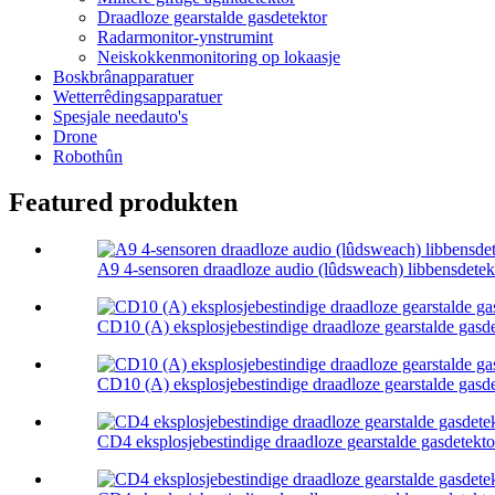
Draadloze gearstalde gasdetektor
Radarmonitor-ynstrumint
Neiskokkenmonitoring op lokaasje
Boskbrânapparatuer
Wetterrêdingsapparatuer
Spesjale needauto's
Drone
Robothûn
Featured produkten
A9 4-sensoren draadloze audio (lûdsweach) libbensdetek
CD10 (A) eksplosjebestindige draadloze gearstalde gasdet
CD10 (A) eksplosjebestindige draadloze gearstalde gasdet
CD4 eksplosjebestindige draadloze gearstalde gasdetekto