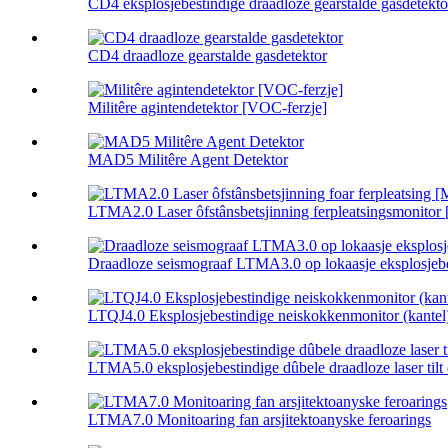
CD4 eksplosjebestindige draadloze gearstalde gasdetektor
CD4 draadloze gearstalde gasdetektor
Militêre agintendetektor [VOC-ferzje]
MAD5 Militêre Agent Detektor
LTMA2.0 Laser ôfstânsbetsjinning ferpleatsingsmonitor [
Draadloze seismograaf LTMA3.0 op lokaasje eksplosjebes
LTQJ4.0 Eksplosjebestindige neiskokkenmonitor (kantel
LTMA5.0 eksplosjebestindige dûbele draadloze laser tilt 
LTMA7.0 Monitoaring fan arsjitektoanyske feroarings