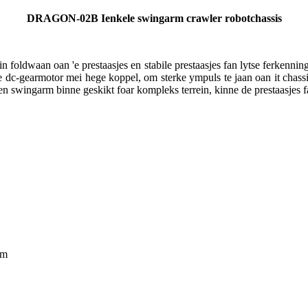
D
RAGON-02
B
Ienkele swingarm crawler robotchassis
 foldwaan oan 'e prestaasjes en stabile prestaasjes fan lytse ferkennings
e dc-gearmotor mei hege koppel, om sterke ympuls te jaan oan it chassis,
 swingarm binne geskikt foar kompleks terrein, kinne de prestaasjes fan
mm