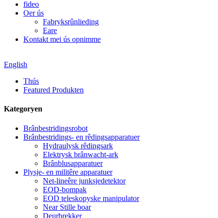
fideo
Oer ús
Fabryksrûnlieding
Eare
Kontakt mei ús opnimme
English
Thús
Featured Produkten
Kategoryen
Brânbestridingsrobot
Brânbestridings- en rêdingsapparatuer
Hydraulysk rêdingsark
Elektrysk brânwacht-ark
Brânblusapparatuer
Plysje- en militêre apparatuer
Net-lineêre junksjedetektor
EOD-bompak
EOD teleskopyske manipulator
Near Stille boar
Deurbrekker