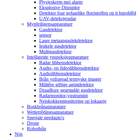
Plysjeskerm mei alarm
Eksplosive Disruptor
Detektor foar gefaarlike floeistoffen op it buroblêd
UAV-deteksjeradar
Mynfeiligensapparatuer
Gasdetektor
sensor
Laser metaangaslekdetektor
Ienkele gasdetektor
Multigasdetektor
Intelligente ynspeksjeapparatuer
Radar libbensdetektor
Audio- en fideolibbensdetektor
Audiolibbensdetektor
Brân ynfraread termyske imager
Militêre giftige agintdetektor
Draadloze gearstalde gasdetektor
Radarmonitor-ynstrumint
Neiskokkenmonitoring op lokaasje
Boskbrânapparatuer
Wetterrêdingsapparatuer
Spesjale needauto's
Drone
Robothûn
Nijs